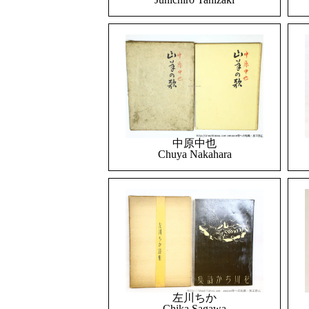
中原中也
Chuya Nakahara
左川ちか
Chika Sagawa