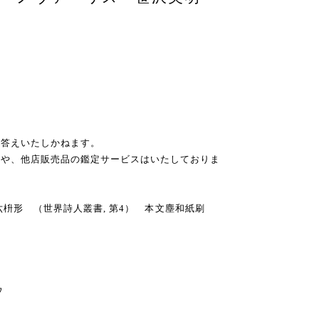
お答えいたしかねます。
スや、他店販売品の鑑定サービスはいたしておりま
 四六枡形 （世界詩人叢書, 第4） 本文塵和紙刷
ウ