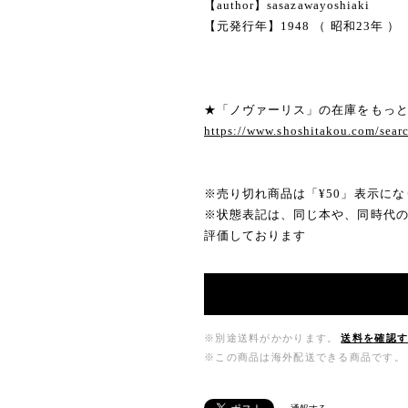
【author】sasazawayoshiaki
【元発行年】1948 （ 昭和23年 ）
★「ノヴァーリス」の在庫をもっ
https://www.shoshitakou.com/
※売り切れ商品は「¥50」表示にな
※状態表記は、同じ本や、同時代
評価しております
※別途送料がかかります。
送料を確認
※この商品は海外配送できる商品です。