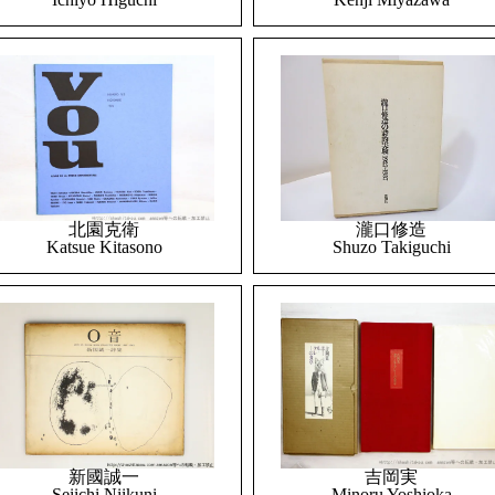
北園克衛
瀧口修造
Katsue Kitasono
Shuzo Takiguchi
吉岡実
新國誠一
Minoru Yoshioka
Seiichi Niikuni