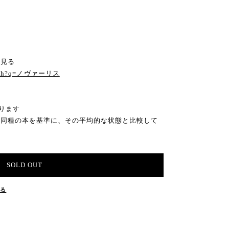
と見る
search?q=ノヴァーリス
ります
の同種の本を基準に、その平均的な状態と比較して
SOLD OUT
する