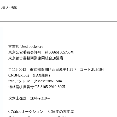
に基づく表記
古書店 Used bookstore
東京公安委員会許可 第306661505753号
東京都古書籍商業協同組合加盟店
〒116-0013 東京都荒川区西日暮里4-21-7 コート池上104
03-5842-1552 (FAX兼用)
infoアット マークshoshitakou.com
適格請求書番号:T5-8105-2910-8095
火木土発送 送料￥310～
◯Yahooオークション
◯日本の古本屋