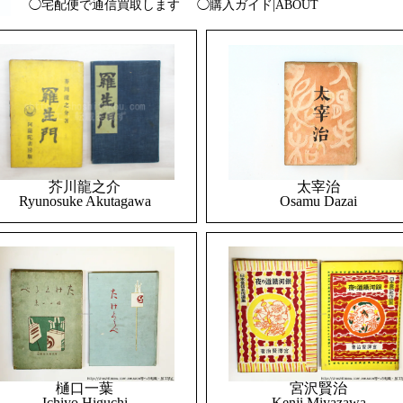
◯宅配便で通信買取します
◯購入ガイド|ABOUT
太宰治
芥川龍之介
Osamu Dazai
Ryunosuke Akutagawa
樋口一葉
宮沢賢治
Ichiyo Higuchi
Kenji Miyazawa