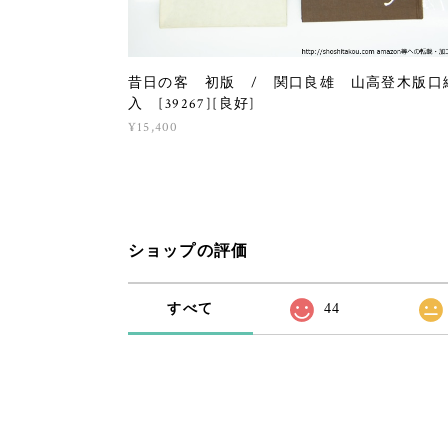
昔日の客 初版 / 関口良雄 山高登木版口
入 [39267][良好]
¥15,400
ショップの評価
すべて
44