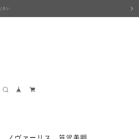
ださい
/ ノヴァーリス 笹沢美明