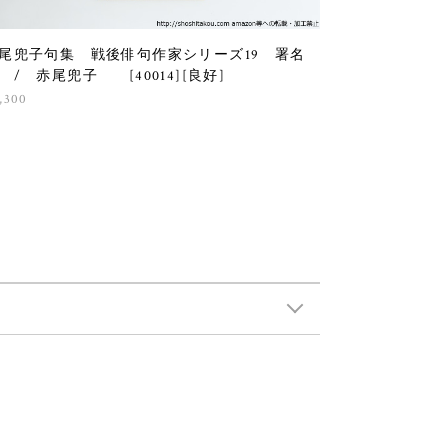
尾兜子句集 戦後俳句作家シリーズ19 署名
 / 赤尾兜子 [40014][良好]
,300