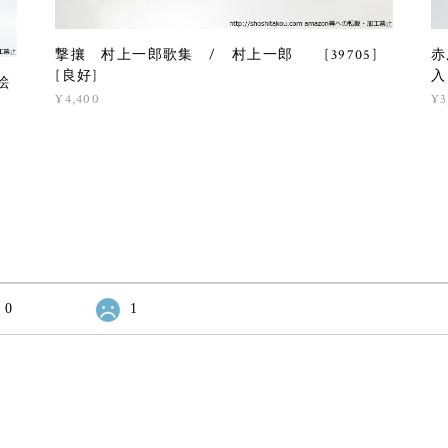
撃攘 村上一郎歌集 / 村上一郎 [39705]
赤
[良好]
入
絵
¥4,400
¥3
0
1