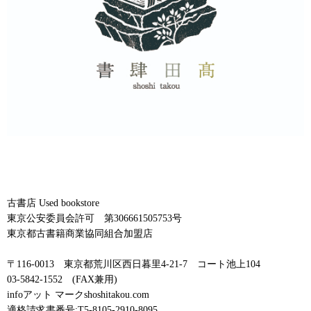
古書店 Used bookstore
東京公安委員会許可 第306661505753号
東京都古書籍商業協同組合加盟店
〒116-0013 東京都荒川区西日暮里4-21-7 コート池上104
03-5842-1552 (FAX兼用)
infoアット マークshoshitakou.com
適格請求書番号:T5-8105-2910-8095