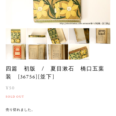
四篇 初版 / 夏目漱石 橋口五葉
装 [36756][並下]
¥50
SOLD OUT
売り切れました。