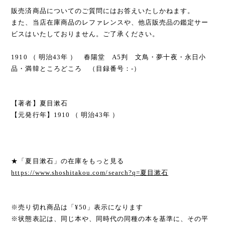
販売済商品についてのご質問にはお答えいたしかねます。
また、当店在庫商品のレファレンスや、他店販売品の鑑定サー
ビスはいたしておりません。ご了承ください。
1910 （ 明治43年 ） 春陽堂 A5判 文鳥・夢十夜・永日小
品・満韓ところどころ （目録番号：-）
【著者】夏目漱石
【元発行年】1910 （ 明治43年 ）
★「夏目漱石」の在庫をもっと見る
https://www.shoshitakou.com/search?q=夏目漱石
※売り切れ商品は「¥50」表示になります
※状態表記は、同じ本や、同時代の同種の本を基準に、その平