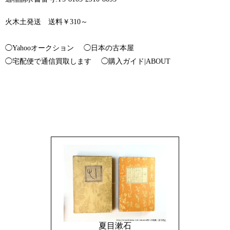
火木土発送 送料￥310～
◯Yahooオークション
◯日本の古本屋
◯宅配便で通信買取します
◯購入ガイド|ABOUT
夏目漱石