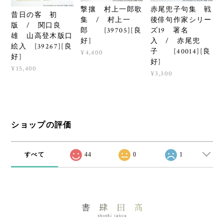
撃攘 村上一郎歌
赤尾兜子句集 戦
昔日の客 初
集 / 村上一
後俳句作家シリー
版 / 関口良
郎 [39705][良
ズ19 署名
雄 山高登木版口
好]
入 / 赤尾兜
絵入 [39267][良
子 [40014][良
¥4,400
好]
好]
¥15,400
¥3,300
ショップの評価
すべて
44
0
1