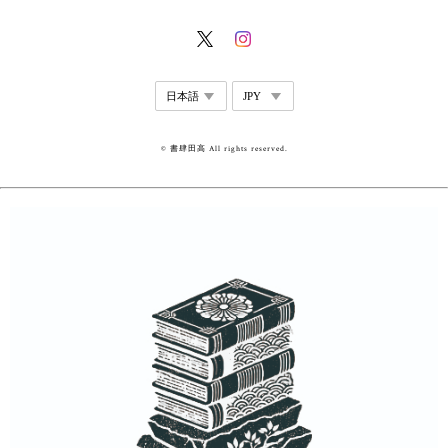
© 書肆田高 All rights reserved.