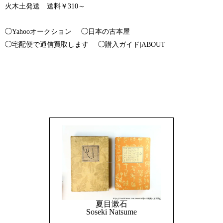
火木土発送 送料￥310～
◯Yahooオークション
◯日本の古本屋
◯宅配便で通信買取します
◯購入ガイド|ABOUT
夏目漱石
Soseki Natsume