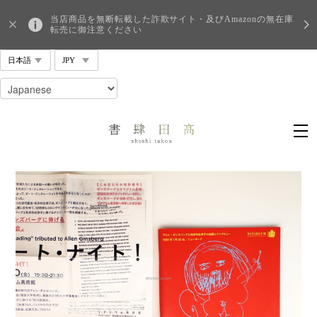
当店商品を無断転載した詐欺サイト・及びAmazonの無在庫
転売に御注意ください