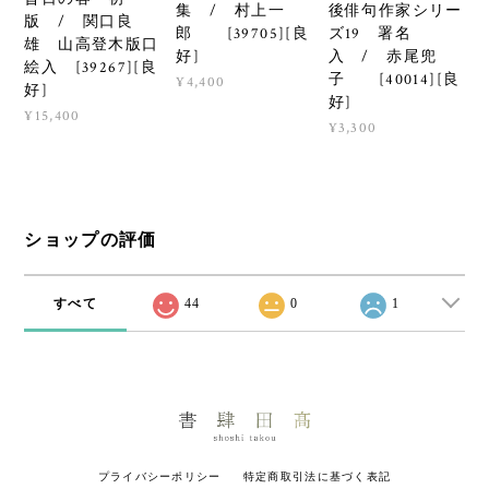
集 / 村上一
後俳句作家シリー
版 / 関口良
郎 [39705][良
ズ19 署名
雄 山高登木版口
好]
入 / 赤尾兜
絵入 [39267][良
子 [40014][良
¥4,400
好]
好]
¥15,400
¥3,300
ショップの評価
すべて
44
0
1
プライバシーポリシー
特定商取引法に基づく表記