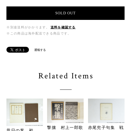
SOLD OUT
※別途送料がかかります。
送料を確認する
※この商品は海外配送できる商品です。
通報する
Related Items
撃攘 村上一郎歌
赤尾兜子句集 戦
昔日の客 初