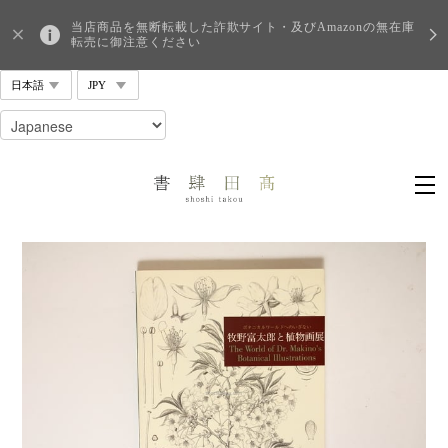
当店商品を無断転載した詐欺サイト・及びAmazonの無在庫
転売に御注意ください