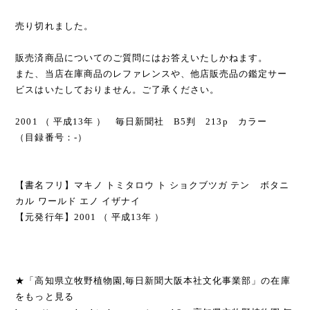
売り切れました。
販売済商品についてのご質問にはお答えいたしかねます。
また、当店在庫商品のレファレンスや、他店販売品の鑑定サー
ビスはいたしておりません。ご了承ください。
2001 （ 平成13年 ） 毎日新聞社 B5判 213p カラー
（目録番号：-）
【書名フリ】マキノ トミタロウ ト ショクブツガ テン ボタニ
カル ワールド エノ イザナイ
【元発行年】2001 （ 平成13年 ）
★「高知県立牧野植物園,毎日新聞大阪本社文化事業部」の在庫
をもっと見る