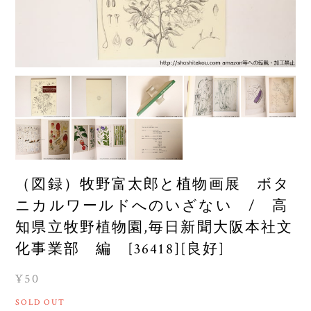
（図録）牧野富太郎と植物画展 ボタ
ニカルワールドへのいざない / 高
知県立牧野植物園,毎日新聞大阪本社文
化事業部 編 [36418][良好]
¥50
SOLD OUT