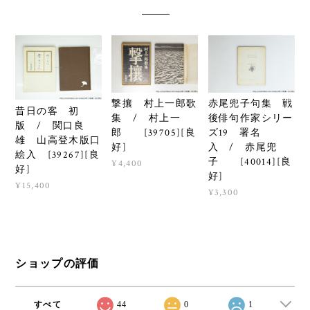
撃攘 村上一郎歌
赤尾兜子句集 戦
昔日の客 初
集 / 村上一
後俳句作家シリー
版 / 関口良
郎 [39705][良
ズ19 署名
雄 山高登木版口
好]
入 / 赤尾兜
絵入 [39267][良
子 [40014][良
¥4,400
好]
好]
¥15,400
¥3,300
ショップの評価
すべて
44
0
1