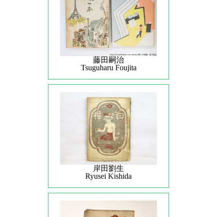
藤田嗣治
Tsuguharu Foujita
岸田劉生
Ryusei Kishida