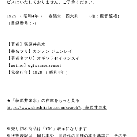
ビスはいたしておりません。ご了承ください。
1929 （ 昭和4年 ） 春陽堂 四六判 （検：觀音巡禮）
（目録番号：-）
【著者】荻原井泉水
【書名フリ】カンノン ジュンレイ
【著者名フリ】オギワラセイセンスイ
【author】ogiwaraseisensui
【元発行年】1929 （ 昭和4年 ）
★「荻原井泉水」の在庫をもっと見る
https://www.shoshitakou.com/search?q=荻原井泉水
※売り切れ商品は「¥50」表示になります
※状態表記は、同じ本や、同時代の同種の本を基準に、その平