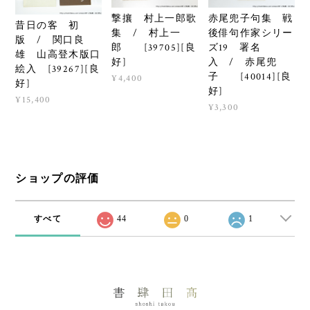
撃攘 村上一郎歌
赤尾兜子句集 戦
昔日の客 初
集 / 村上一
後俳句作家シリー
版 / 関口良
郎 [39705][良
ズ19 署名
雄 山高登木版口
好]
入 / 赤尾兜
絵入 [39267][良
子 [40014][良
¥4,400
好]
好]
¥15,400
¥3,300
ショップの評価
すべて
44
0
1