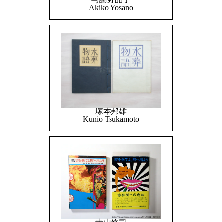
Akiko Yosano
塚本邦雄
Kunio Tsukamoto