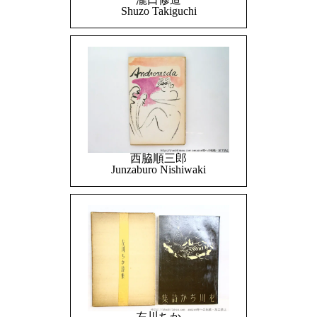
Shuzo Takiguchi
西脇順三郎
Junzaburo Nishiwaki
左川ちか