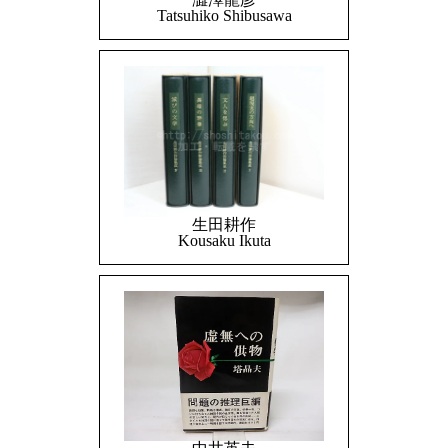
Tatsuhiko Shibusawa
生田耕作
Kousaku Ikuta