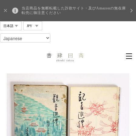
当店商品を無断転載した詐欺サイト・及びAmazonの無在庫
転売に御注意ください