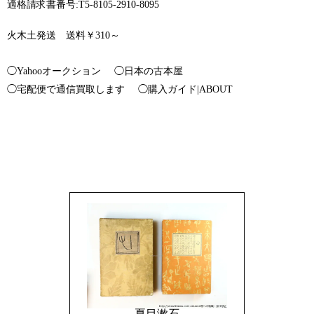
適格請求書番号:T5-8105-2910-8095
火木土発送 送料￥310～
◯Yahooオークション
◯日本の古本屋
◯宅配便で通信買取します
◯購入ガイド|ABOUT
夏目漱石