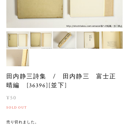
田内静三詩集 / 田内静三 富士正
晴編 [36396][並下]
¥50
SOLD OUT
売り切れました。