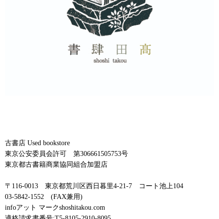
古書店 Used bookstore
東京公安委員会許可 第306661505753号
東京都古書籍商業協同組合加盟店
〒116-0013 東京都荒川区西日暮里4-21-7 コート池上104
03-5842-1552 (FAX兼用)
infoアット マークshoshitakou.com
適格請求書番号:T5-8105-2910-8095