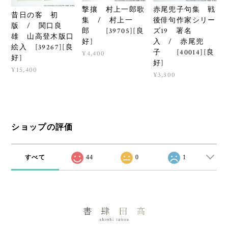
撃攘 村上一郎歌
赤尾兜子句集 戦
昔日の客 初
集 / 村上一
後俳句作家シリー
版 / 関口良
郎 [39705][良
ズ19 署名
雄 山高登木版口
好]
入 / 赤尾兜
絵入 [39267][良
子 [40014][良
¥4,400
好]
好]
¥15,400
¥3,300
ショップの評価
すべて
44
0
1