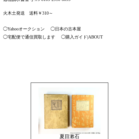
火木土発送 送料￥310～
◯Yahooオークション
◯日本の古本屋
◯宅配便で通信買取します
◯購入ガイド|ABOUT
夏目漱石