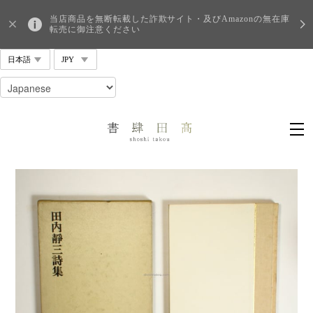
当店商品を無断転載した詐欺サイト・及びAmazonの無在庫
転売に御注意ください