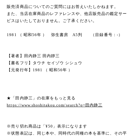
販売済商品についてのご質問にはお答えいたしかねます。
また、当店在庫商品のレファレンスや、他店販売品の鑑定サー
ビスはいたしておりません。ご了承ください。
1981 （ 昭和56年 ） 弥生書房 A5判 （目録番号：-）
【著者】田内静三 田内靜三
【書名フリ】タウチ セイゾウ シシュウ
【元発行年】1981 （ 昭和56年 ）
★「田内静三」の在庫をもっと見る
https://www.shoshitakou.com/search?q=田内静三
※売り切れ商品は「¥50」表示になります
※状態表記は、同じ本や、同時代の同種の本を基準に、その平