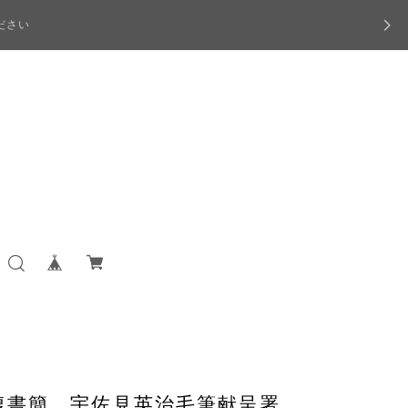
ださい
復書簡 宇佐見英治毛筆献呈署