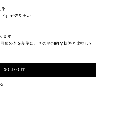
見る
search?q=宇佐見英治
ります
の同種の本を基準に、その平均的な状態と比較して
SOLD OUT
する