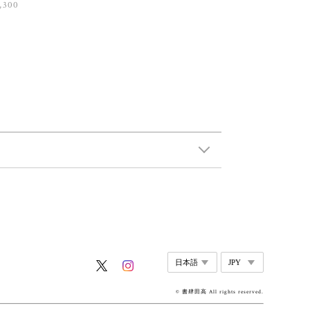
,300
© 書肆田高 All rights reserved.