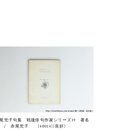
尾兜子句集 戦後俳句作家シリーズ19 署名
 / 赤尾兜子 [40014][良好]