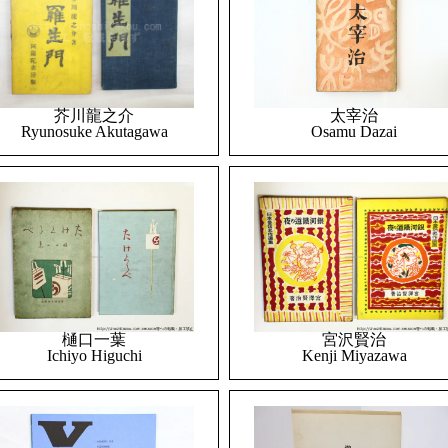
太宰治
芥川龍之介
Osamu Dazai
Ryunosuke Akutagawa
樋口一葉
宮沢賢治
Ichiyo Higuchi
Kenji Miyazawa