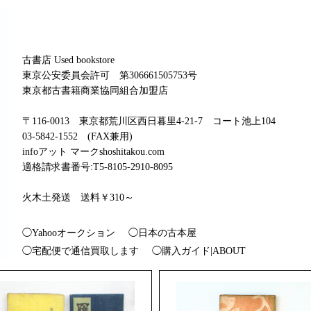
古書店 Used bookstore
東京公安委員会許可 第306661505753号
東京都古書籍商業協同組合加盟店
〒116-0013 東京都荒川区西日暮里4-21-7 コート池上104
03-5842-1552 (FAX兼用)
infoアット マークshoshitakou.com
適格請求書番号:T5-8105-2910-8095
火木土発送 送料￥310～
◯Yahooオークション
◯日本の古本屋
◯宅配便で通信買取します
◯購入ガイド|ABOUT