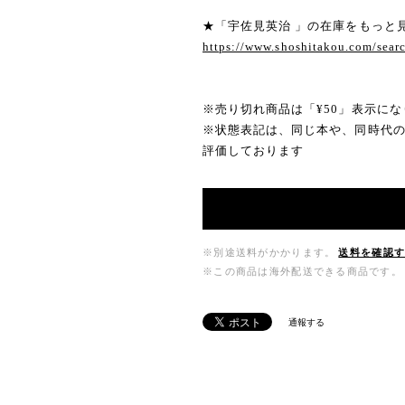
★「宇佐見英治 」の在庫をもっと
https://www.shoshitakou.com/
※売り切れ商品は「¥50」表示にな
※状態表記は、同じ本や、同時代
評価しております
※別途送料がかかります。
送料を確認
※この商品は海外配送できる商品です。
通報する