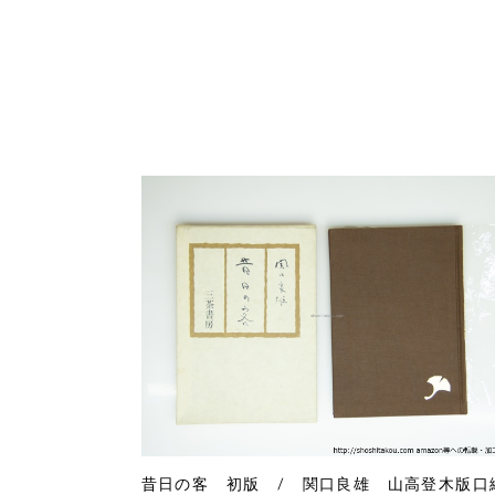
昔日の客 初版 / 関口良雄 山高登木版口