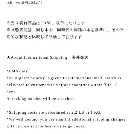
rch_word=[36327]
※売り切れ商品は「¥50」表示になります
※状態表記は、同じ本や、同時代の同種の本を基準に、その平
均的な状態と比較して評価しております
★About International Shipping 海外発送
*EMS only
The highest priority is given to international mail, which is
delivered to customers in various countries within 3 to 18
days.
A tracking number will be attached.
*Shipping costs are calculated at 2.2 LB or 1 KG.
*We will contact you via email if additional shipping charges
will be incurred for heavy or large books.