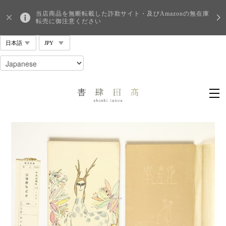
当店商品を無断転載した詐欺サイト・及びAmazonの無在庫
転売に御注意ください