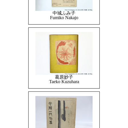
中城ふみ子
Fumiko Nakajo
葛原妙子
Taeko Kuzuhara