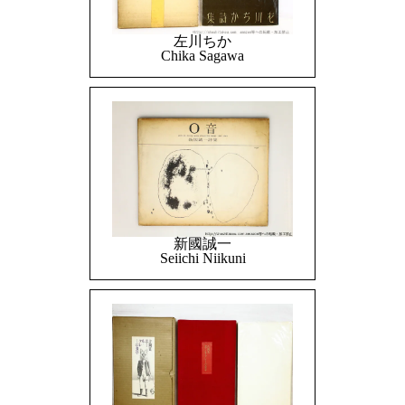
左川ちか
Chika Sagawa
新國誠一
Seiichi Niikuni