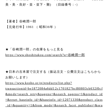
美・美・良好・並・並下・難) （目録番号：-）
【著者】谷崎潤一郎
【元発行年】1961 （ 昭和36年 ）
★「谷崎潤一郎」の在庫をもっと見る
https://www.shoshitakou.com/search?q=谷崎潤一郎
★日本の古本屋で注文する（振込注文・公費注文はこちらから
お願いします）
https://www.kosho.or.jp/products/list.php?
transactionid=be1872084a6dd12c1701827bcf80803cb632f0cf
&mode=search_retry&pageno=&search_pageno=1&product_id
=&reset_baseinfo_id=&baseinfo_id=12071330&product_class
_id=&quantity=1&from_mode=&search_facet_publisher=&sea