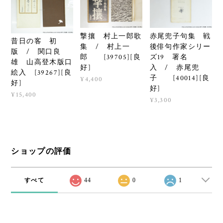
撃攘 村上一郎歌
赤尾兜子句集 戦
昔日の客 初
集 / 村上一
後俳句作家シリー
版 / 関口良
郎 [39705][良
ズ19 署名
雄 山高登木版口
好]
入 / 赤尾兜
絵入 [39267][良
子 [40014][良
¥4,400
好]
好]
¥15,400
¥3,300
ショップの評価
すべて
44
0
1