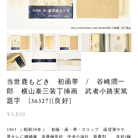
当世鹿もどき 初函帯 / 谷崎潤一
郎 横山泰三装丁挿画 武者小路実篤
題字 [36327][良好]
¥3,850
1961 （ 昭和36年 ） 初版・函・帯・スリップ 函背薄ヤケ
帯キレに糊補修 本冊極良好 中央公論社 新書判 良好(極