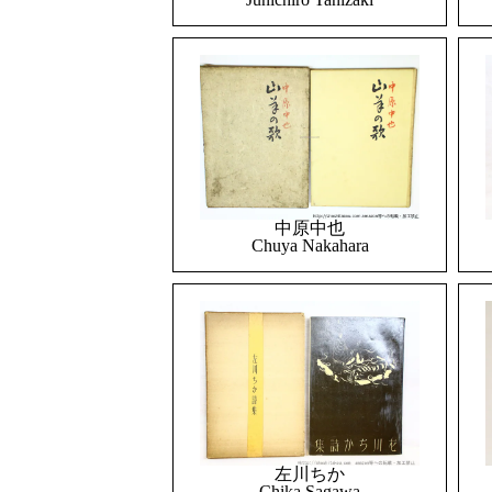
中原中也
Chuya Nakahara
左川ちか
Chika Sagawa