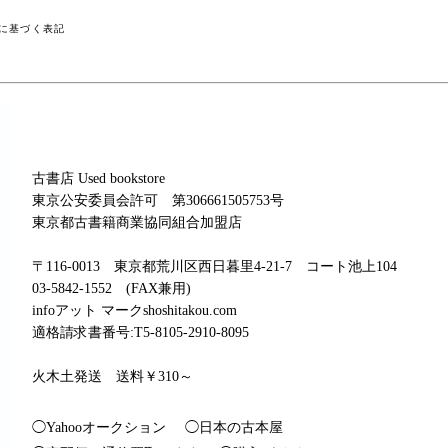
に基づく表記
古書店 Used bookstore
東京公安委員会許可 第306661505753号
東京都古書籍商業協同組合加盟店
〒116-0013 東京都荒川区西日暮里4-21-7 コート池上104
03-5842-1552 (FAX兼用)
infoアット マークshoshitakou.com
適格請求書番号:T5-8105-2910-8095
火木土発送 送料￥310～
◯Yahooオークション
◯日本の古本屋