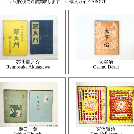
◯宅配便で通信買取します
◯購入ガイド|ABOUT
太宰治
芥川龍之介
Osamu Dazai
Ryunosuke Akutagawa
樋口一葉
宮沢賢治
Ichiyo Higuchi
Kenji Miyazawa