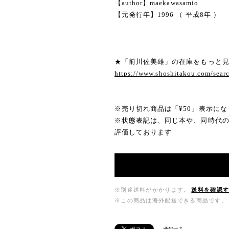
【author】maekawasamio
【元発行年】1996 （ 平成8年 ）
★「前川佐美雄」の在庫をもっと
https://www.shoshitakou.com/
※売り切れ商品は「¥50」表示にな
※状態表記は、同じ本や、同時代
評価しております
※別途送料がかかります。
送料を確認
※この商品は海外配送できる商品です。