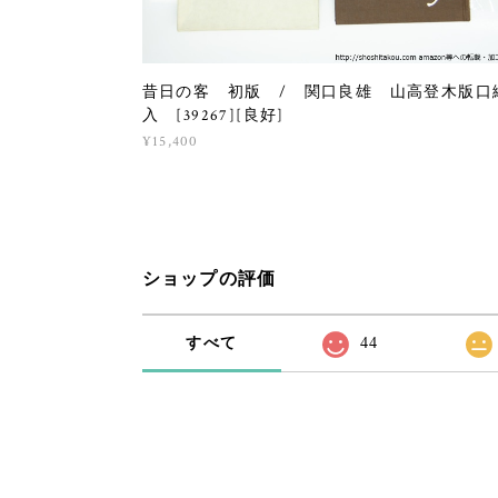
昔日の客 初版 / 関口良雄 山高登木版口
入 [39267][良好]
¥15,400
ショップの評価
すべて
44