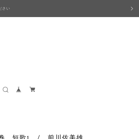
ださい
1巻 短歌1 / 前川佐美雄