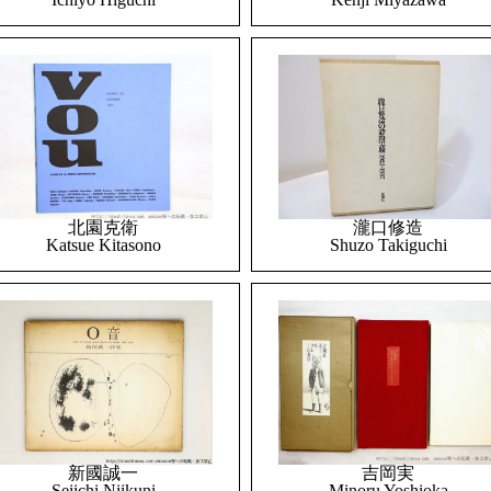
北園克衛
瀧口修造
Katsue Kitasono
Shuzo Takiguchi
吉岡実
新國誠一
Minoru Yoshioka
Seiichi Niikuni