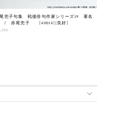
尾兜子句集 戦後俳句作家シリーズ19 署名
 / 赤尾兜子 [40014][良好]
,300