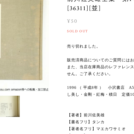
[36311][並]
¥50
SOLD OUT
売り切れました。
販売済商品についてのご質問には
また、当店在庫商品のレファレン
せん。ご了承ください。
1996 （ 平成8年 ） 小沢書店
し美し・金剛・紅梅・積日 定価10
【著者】前川佐美雄
【書名フリ】タンカ
【著者名フリ】マエカワサミオ