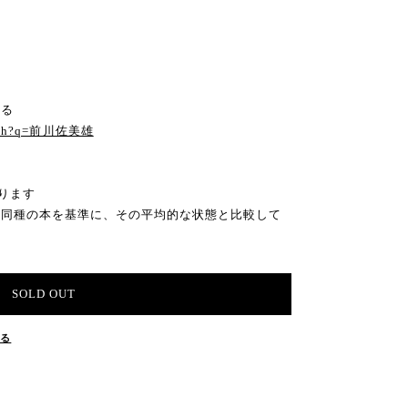
見る
search?q=前川佐美雄
ります
の同種の本を基準に、その平均的な状態と比較して
SOLD OUT
する