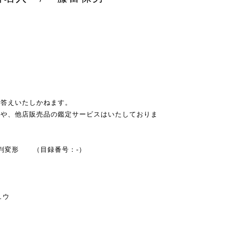
お答えいたしかねます。
スや、他店販売品の鑑定サービスはいたしておりま
 B5判変形 （目録番号：-）
ュウ