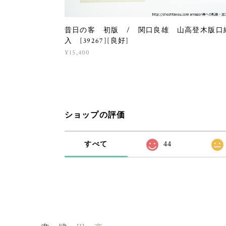
昔日の客 初版 / 関口良雄 山高登木版口
入 [39267][良好]
¥15,400
ショップの評価
すべて
44