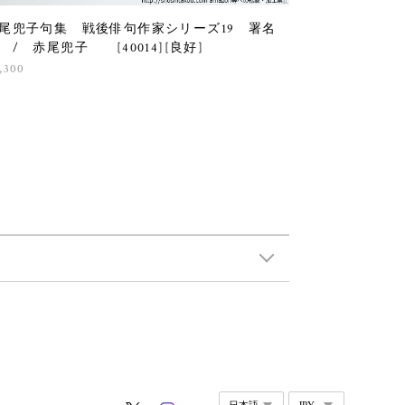
尾兜子句集 戦後俳句作家シリーズ19 署名
 / 赤尾兜子 [40014][良好]
,300