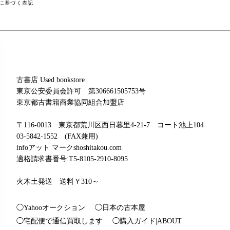
に基づく表記
古書店 Used bookstore
東京公安委員会許可 第306661505753号
東京都古書籍商業協同組合加盟店
〒116-0013 東京都荒川区西日暮里4-21-7 コート池上104
03-5842-1552 (FAX兼用)
infoアット マークshoshitakou.com
適格請求書番号:T5-8105-2910-8095
火木土発送 送料￥310～
◯Yahooオークション
◯日本の古本屋
◯宅配便で通信買取します
◯購入ガイド|ABOUT