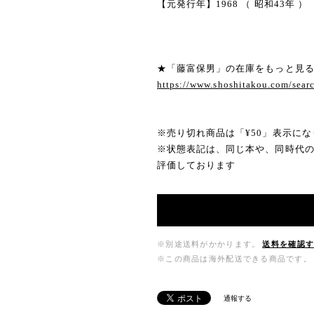
【元発行年】1968 （ 昭和43年 ）
★「藤富保男」の在庫をもっと見
https://www.shoshitakou.com/s
※売り切れ商品は「¥50」表示にな
※状態表記は、同じ本や、同時代
評価しております
※別途送料がかかります。
送料を確認
※この商品は海外配送できる商品です。
通報する