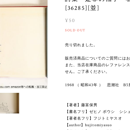
[36285][並]
¥50
SOLD OUT
売り切れました。
販売済商品についてのご質問には
また、当店在庫商品のレファレン
せん。ご了承ください。
1968 （ 昭和43年 ） 思潮社
【著者】藤富保男
【書名フリ】ゼヒノ ボウシ シシ
【著者名フリ】フジトミヤスオ
【author】hujitomiyasuo