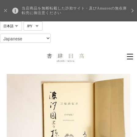
当店商品を無断転載した詐欺サイト・及びAmazonの無在庫
転売に御注意ください