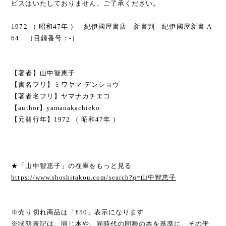
ビスはいたしておりません。ご了承ください。
1972 （ 昭和47年 ） 紀伊國屋書店 新書判 紀伊國屋新書 A-
64 （目録番号：-）
【著者】山中智恵子
【書名フリ】ミワヤマ デンショウ
【著者名フリ】ヤマナカチエコ
【author】yamanakachieko
【元発行年】1972 （ 昭和47年 ）
★「山中智恵子」の在庫をもっと見る
https://www.shoshitakou.com/search?q=山中智恵子
※売り切れ商品は「¥50」表示になります
※状態表記は、同じ本や、同時代の同種の本を基準に、その平