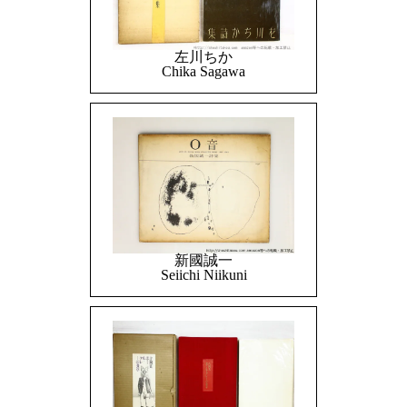
左川ちか
Chika Sagawa
新國誠一
Seiichi Niikuni