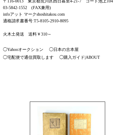
〒116-0013 東京都荒川区西日暮里4-21-7 コート池上104
03-5842-1552 (FAX兼用)
infoアット マークshoshitakou.com
適格請求書番号:T5-8105-2910-8095
火木土発送 送料￥310～
◯Yahooオークション
◯日本の古本屋
◯宅配便で通信買取します
◯購入ガイド|ABOUT