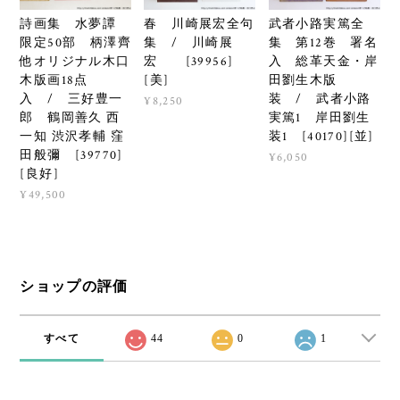
詩画集 水夢譚
春 川崎展宏全句
武者小路実篤全
限定50部 柄澤齊
集 / 川崎展
集 第12巻 署名
他オリジナル木口
宏 [39956]
入 総革天金・岸
木版画18点
[美]
田劉生木版
入 / 三好豊一
装 / 武者小路
¥8,250
郎 鶴岡善久 西
実篤1 岸田劉生
一知 渋沢孝輔 窪
装1 [40170][並]
田般彌 [39770]
¥6,050
[良好]
¥49,500
ショップの評価
すべて
44
0
1