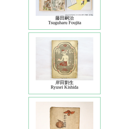
藤田嗣治
Tsuguharu Foujita
岸田劉生
Ryusei Kishida