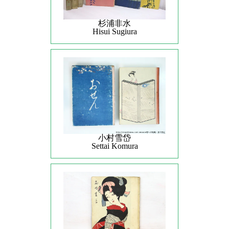
杉浦非水
Hisui Sugiura
小村雪岱
Settai Komura