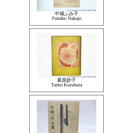
中城ふみ子
Fumiko Nakajo
葛原妙子
Taeko Kuzuhara