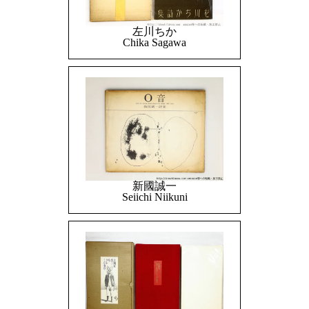
左川ちか
Chika Sagawa
新國誠一
Seiichi Niikuni