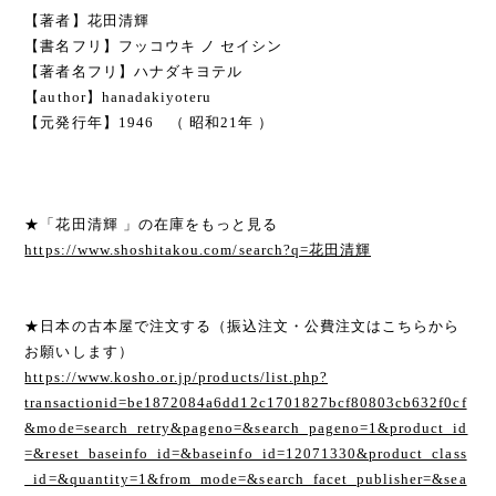
【著者】花田清輝
【書名フリ】フッコウキ ノ セイシン
【著者名フリ】ハナダキヨテル
【author】hanadakiyoteru
【元発行年】1946 （ 昭和21年 ）
★「花田清輝 」の在庫をもっと見る
https://www.shoshitakou.com/search?q=花田清輝
★日本の古本屋で注文する（振込注文・公費注文はこちらから
お願いします）
https://www.kosho.or.jp/products/list.php?
transactionid=be1872084a6dd12c1701827bcf80803cb632f0cf
&mode=search_retry&pageno=&search_pageno=1&product_id
=&reset_baseinfo_id=&baseinfo_id=12071330&product_class
_id=&quantity=1&from_mode=&search_facet_publisher=&sea