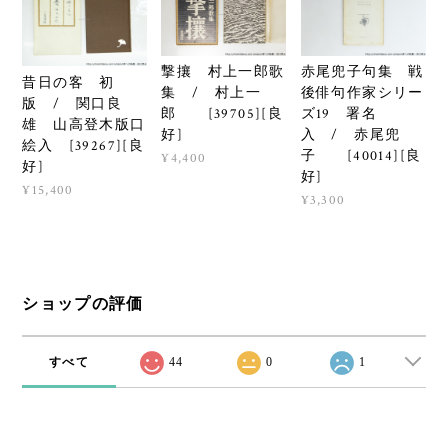
撃攘 村上一郎歌
赤尾兜子句集 戦
昔日の客 初
集 / 村上一
後俳句作家シリー
版 / 関口良
郎 [39705][良
ズ19 署名
雄 山高登木版口
好]
入 / 赤尾兜
絵入 [39267][良
子 [40014][良
¥4,400
好]
好]
¥15,400
¥3,300
ショップの評価
すべて
44
0
1