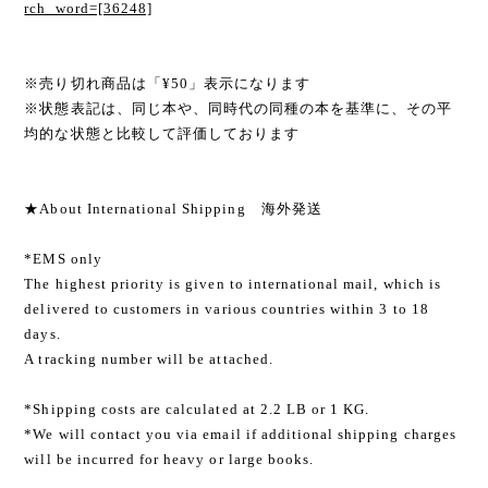
rch_word=[36248]
※売り切れ商品は「¥50」表示になります
※状態表記は、同じ本や、同時代の同種の本を基準に、その平
均的な状態と比較して評価しております
★About International Shipping 海外発送
*EMS only
The highest priority is given to international mail, which is
delivered to customers in various countries within 3 to 18
days.
A tracking number will be attached.
*Shipping costs are calculated at 2.2 LB or 1 KG.
*We will contact you via email if additional shipping charges
will be incurred for heavy or large books.