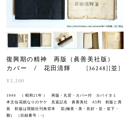
復興期の精神 再版（眞善美社版）
カバー / 花田清輝 [36248][並]
¥2,200
1946 （ 昭和21年 ） 再版・丸背・カバー付 カバイタミ
本文仙花紙なりのヤケ 見返記名 眞善美社 A5判 初版と異
装 初版は我観社刊角背本 並(極美・美・良好・並・並下・
難) （目録番号：-）