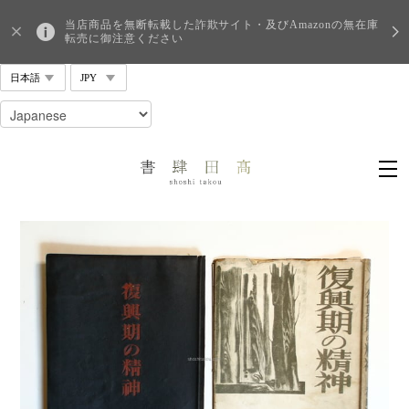
当店商品を無断転載した詐欺サイト・及びAmazonの無在庫
転売に御注意ください