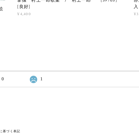
撃攘 村上一郎歌集 / 村上一郎 [39705]
赤
[良好]
入
絵
¥4,400
¥3
0
1
に基づく表記