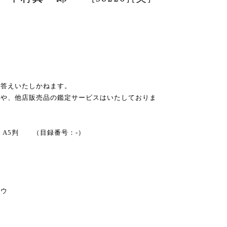
お答えいたしかねます。
スや、他店販売品の鑑定サービスはいたしておりま
す堂 A5判 （目録番号：-）
ロウ