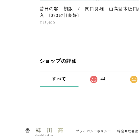
昔日の客 初版 / 関口良雄 山高登木版口
入 [39267][良好]
¥15,400
ショップの評価
すべて
44
プライバシーポリシー
特定商取引法