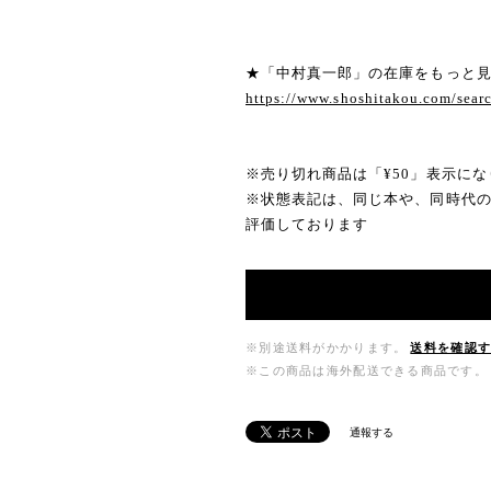
★「中村真一郎」の在庫をもっと
https://www.shoshitakou.com/
※売り切れ商品は「¥50」表示にな
※状態表記は、同じ本や、同時代
評価しております
※別途送料がかかります。
送料を確認
※この商品は海外配送できる商品です。
通報する