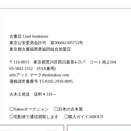
古書店 Used bookstore
東京公安委員会許可 第306661505753号
東京都古書籍商業協同組合加盟店
〒116-0013 東京都荒川区西日暮里4-21-7 コート池上104
03-5842-1552 (FAX兼用)
infoアット マークshoshitakou.com
適格請求書番号:T5-8105-2910-8095
火木土発送 送料￥310～
◯Yahooオークション
◯日本の古本屋
◯宅配便で通信買取します
◯購入ガイド|ABOUT