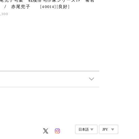
尾兜子句集 戦後俳句作家シリーズ19 署名
 / 赤尾兜子 [40014][良好]
,300