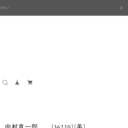
ださい
中村真一郎 [36220][美]