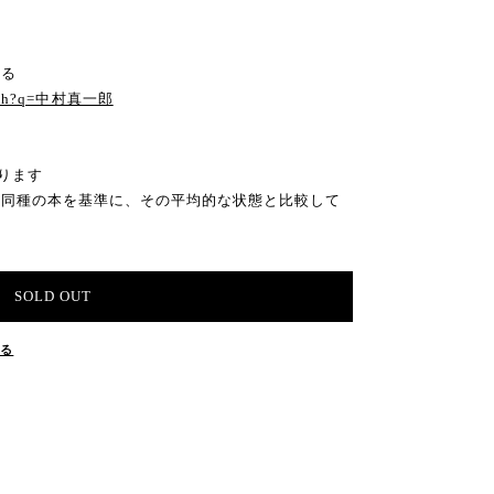
見る
search?q=中村真一郎
ります
の同種の本を基準に、その平均的な状態と比較して
SOLD OUT
する