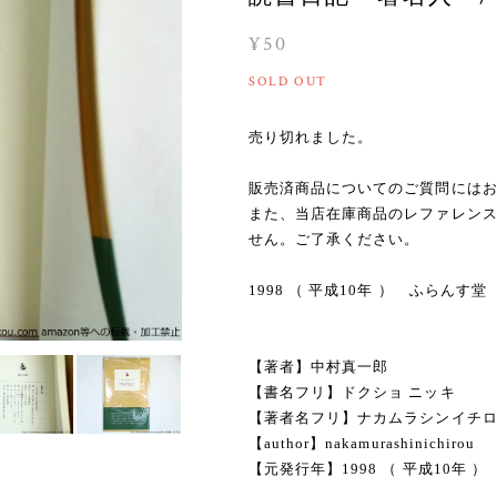
¥50
SOLD OUT
売り切れました。
販売済商品についてのご質問には
また、当店在庫商品のレファレン
せん。ご了承ください。
1998 （ 平成10年 ） ふらん
【著者】中村真一郎
【書名フリ】ドクショ ニッキ
【著者名フリ】ナカムラシンイチ
【author】nakamurashinichirou
【元発行年】1998 （ 平成10年 ）