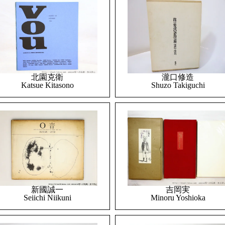
北園克衛
瀧口修造
Katsue Kitasono
Shuzo Takiguchi
吉岡実
新國誠一
Minoru Yoshioka
Seiichi Niikuni