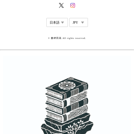
© 書肆田高 All rights reserved.