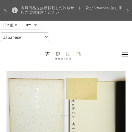
当店商品を無断転載した詐欺サイト・及びAmazonの無在庫
転売に御注意ください