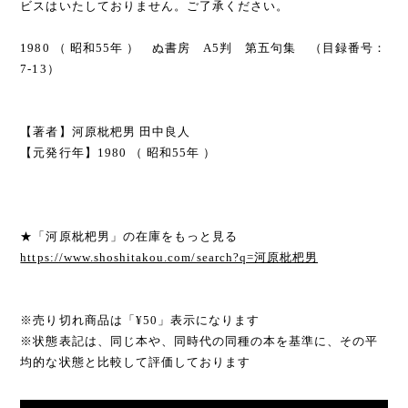
ビスはいたしておりません。ご了承ください。
1980 （ 昭和55年 ） ぬ書房 A5判 第五句集 （目録番号：
7-13）
【著者】河原枇杷男 田中良人
【元発行年】1980 （ 昭和55年 ）
★「河原枇杷男」の在庫をもっと見る
https://www.shoshitakou.com/search?q=河原枇杷男
※売り切れ商品は「¥50」表示になります
※状態表記は、同じ本や、同時代の同種の本を基準に、その平
均的な状態と比較して評価しております