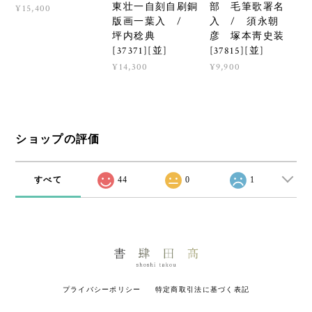
東壮一自刻自刷銅
部 毛筆歌署名
¥15,400
版画一葉入 /
入 / 須永朝
坪内稔典
彦 塚本靑史装
[37371][並]
[37815][並]
¥14,300
¥9,900
ショップの評価
すべて
44
0
1
プライバシーポリシー
特定商取引法に基づく表記