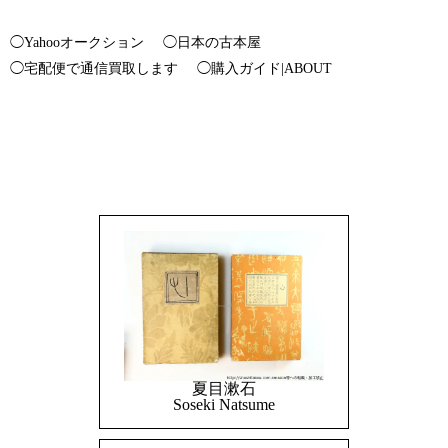
◯Yahooオークション
◯日本の古本屋
◯宅配便で通信買取します
◯購入ガイド|ABOUT
夏目漱石
Soseki Natsume