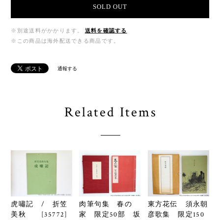
SOLD OUT
※別途送料がかかります。
送料を確認する
※この商品は海外配送できる商品です。
通報する
Related Items
虎嘯記 / 折笠
肉筆句集 春の
東方花伝 須永朝
美秋 [35772]
家 限定50部 坂
彦歌集 限定150