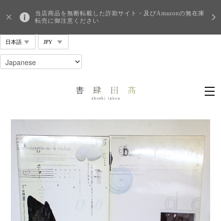
当店商品を無断転載した詐欺サイト・及びAmazonの無在庫
転売に御注意ください