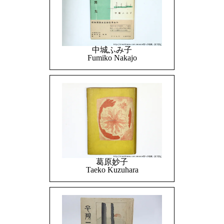
中城ふみ子
Fumiko Nakajo
葛原妙子
Taeko Kuzuhara