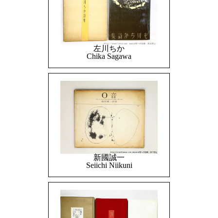
左川ちか
Chika Sagawa
新國誠一
Seiichi Niikuni