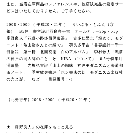
また、当店在庫商品のレファレンスや、他店販売品の鑑定サー
ビスはいたしておりません。ご了承ください。
2008・2009 （ 平成20・21年 ） りいぶる・とふん（京
都） B5判 書容設計羽良多平吉 オールカラー35p・55p
扉野良人「花遊小路多留保逍遥」 古多仁昂志「煌めく、モダ
ニスト・亀山巌さんとの縁で」 羽良多平吉「書容設計一千一
冊物語 第一冊 北園克衛 白のアルバム」 季村敏夫「戦前
の神戸の同人誌のこと 牙 KIBA について」 0.5号特集辻
潤遺墨 内堀弘書評「山上の蜘蛛 神戸モダニズムと海港都
市ノート」 季村敏夫書評「ボン書店の幻 モダニズム出版社
の光と影」 など （目録番号：-）
【元発行年】2008・2009 （ 平成20・21年 ）
★「扉野良人」の在庫をもっと見る