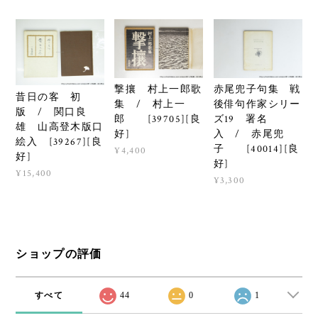
撃攘 村上一郎歌
赤尾兜子句集 戦
昔日の客 初
集 / 村上一
後俳句作家シリー
版 / 関口良
郎 [39705][良
ズ19 署名
雄 山高登木版口
好]
入 / 赤尾兜
絵入 [39267][良
子 [40014][良
¥4,400
好]
好]
¥15,400
¥3,300
ショップの評価
すべて
44
0
1