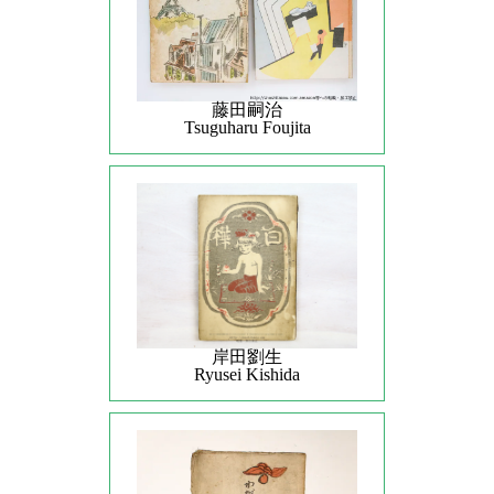
藤田嗣治
Tsuguharu Foujita
岸田劉生
Ryusei Kishida