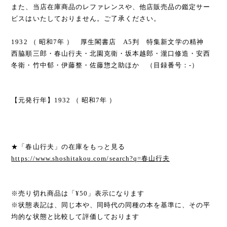
また、当店在庫商品のレファレンスや、他店販売品の鑑定サー
ビスはいたしておりません。ご了承ください。
1932 （ 昭和7年 ） 厚生閣書店 A5判 特集新文学の精神
西脇順三郎・春山行夫・北園克衛・坂本越郎・瀧口修造・安西
冬衛・竹中郁・伊藤整・佐藤惣之助ほか （目録番号：-）
【元発行年】1932 （ 昭和7年 ）
★「春山行夫」の在庫をもっと見る
https://www.shoshitakou.com/search?q=春山行夫
※売り切れ商品は「¥50」表示になります
※状態表記は、同じ本や、同時代の同種の本を基準に、その平
均的な状態と比較して評価しております