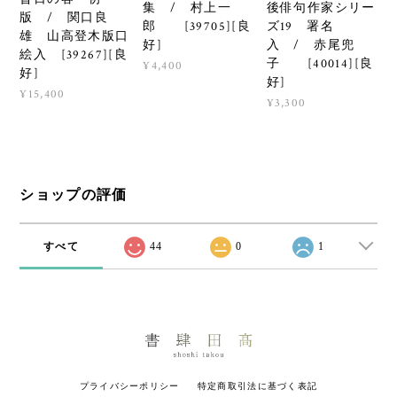
集 / 村上一
後俳句作家シリー
版 / 関口良
郎 [39705][良
ズ19 署名
雄 山高登木版口
好]
入 / 赤尾兜
絵入 [39267][良
子 [40014][良
¥4,400
好]
好]
¥15,400
¥3,300
ショップの評価
すべて
44
0
1
プライバシーポリシー
特定商取引法に基づく表記