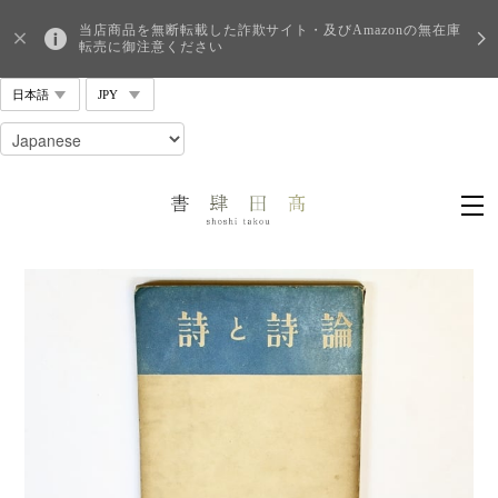
当店商品を無断転載した詐欺サイト・及びAmazonの無在庫
転売に御注意ください