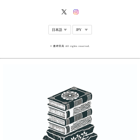
© 書肆田高 All rights reserved.