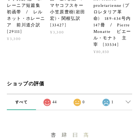
レーニア短篇集
マヤコフスキー
proletarienne (プ
初函帯 / レル
小笠原豊樹(岩田
ロレタリア革
ネット・ホレーニ
宏)・関根弘訳
命) 189-434号内
ア 前川道介訳
[33427]
147冊 / Pierre
[29111]
Monatte ピエー
¥3,300
ル・モナト 主
¥3,300
宰 [33534]
¥80,850
ショップの評価
すべて
44
0
1