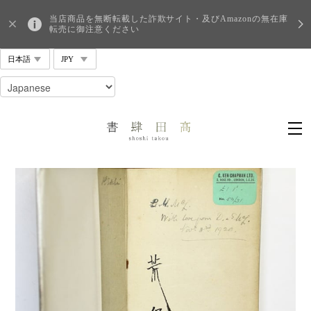
当店商品を無断転載した詐欺サイト・及びAmazonの無在庫
転売に御注意ください