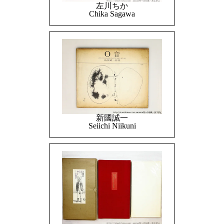
左川ちか
Chika Sagawa
新國誠一
Seiichi Niikuni