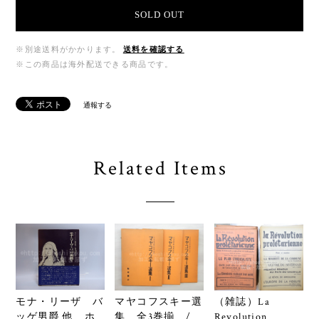
SOLD OUT
※別途送料がかかります。
送料を確認する
※この商品は海外配送できる商品です。
通報する
Related Items
モナ・リーザ バ
マヤコフスキー選
（雑誌）La
ッゲ男爵 他 ホ
集 全3巻揃 /
Revolution