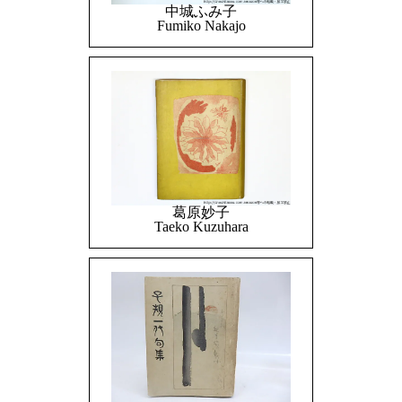
中城ふみ子
Fumiko Nakajo
葛原妙子
Taeko Kuzuhara