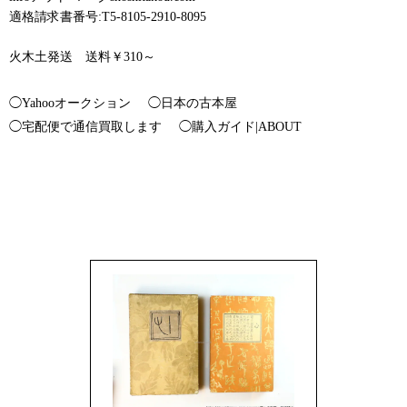
適格請求書番号:T5-8105-2910-8095
火木土発送 送料￥310～
◯Yahooオークション
◯日本の古本屋
◯宅配便で通信買取します
◯購入ガイド|ABOUT