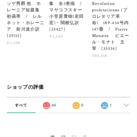
ッゲ男爵 他 ホ
集 全3巻揃 /
Revolution
レーニア短篇集
マヤコフスキー
proletarienne (プ
初函帯 / レル
小笠原豊樹(岩田
ロレタリア革
ネット・ホレーニ
宏)・関根弘訳
命) 189-434号内
ア 前川道介訳
[33427]
147冊 / Pierre
[29111]
Monatte ピエー
¥3,300
ル・モナト 主
¥3,300
宰 [33534]
¥80,850
ショップの評価
すべて
44
0
1