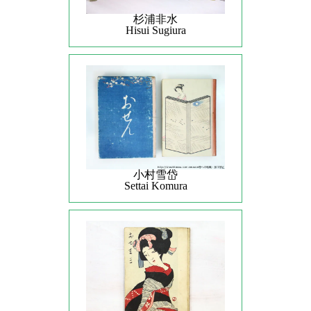
杉浦非水
Hisui Sugiura
小村雪岱
Settai Komura