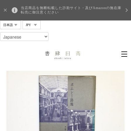
当店商品を無断転載した詐欺サイト・及びAmazonの無在庫
転売に御注意ください