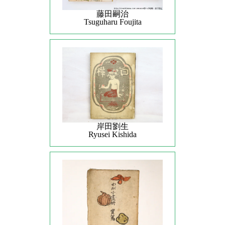
藤田嗣治
Tsuguharu Foujita
岸田劉生
Ryusei Kishida