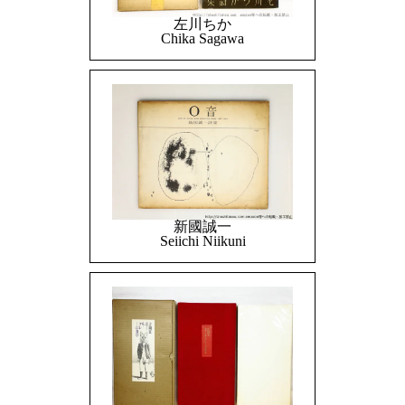
左川ちか
Chika Sagawa
新國誠一
Seiichi Niikuni