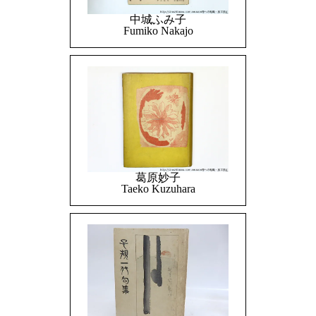
中城ふみ子
Fumiko Nakajo
葛原妙子
Taeko Kuzuhara