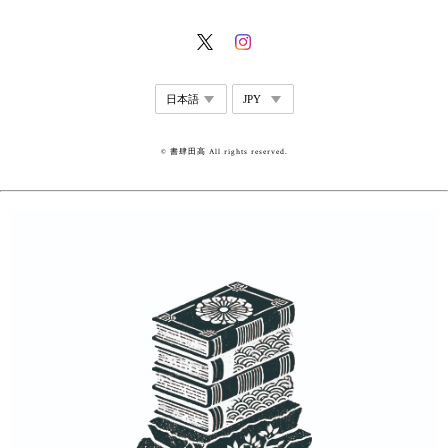
© 書肆田高 All rights reserved.