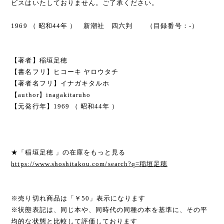
ビスはいたしておりません。ご了承ください。
1969 （ 昭和44年 ） 新潮社 四六判 （目録番号：-）
【著者】稲垣足穂
【書名フリ】ヒコーキ ヤロウタチ
【著者名フリ】イナガキタルホ
【author】inagakitaruho
【元発行年】1969 （ 昭和44年 ）
★「稲垣足穂 」の在庫をもっと見る
https://www.shoshitakou.com/search?q=稲垣足穂
※売り切れ商品は「￥50」表示になります
※状態表記は、同じ本や、同時代の同種の本を基準に、その平
均的な状態と比較して評価しております