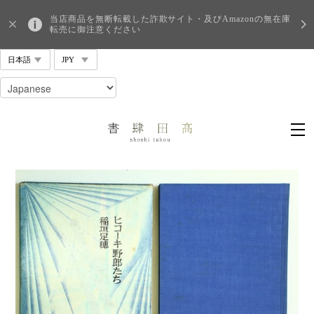
当店商品を無断転載した詐欺サイト・及びAmazonの無在庫
転売に御注意ください