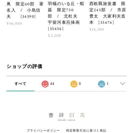
羽蟻のいる丘・蝦
西欧羈旅覚書 限
凧 限定60部 署
蟇 限定750
定245部 / 市原
名入 / 小島信
部 / 北杜夫
豊太 大家利夫造
夫 [34390]
宇留河泰呂挿画
本 [35676]
¥66,000
[35656]
¥16,500
¥2,200
ショップの評価
すべて
44
0
1
プライバシーポリシー
特定商取引法に基づく表記