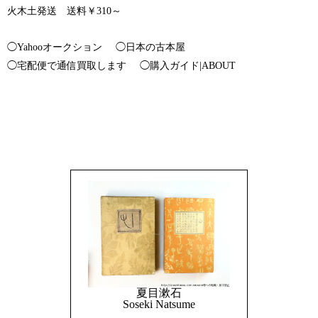
火木土発送 送料￥310～
◯Yahooオークション
◯日本の古本屋
◯宅配便で通信買取します
◯購入ガイド|ABOUT
夏目漱石
Soseki Natsume