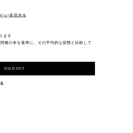
る
earch?q=富田木歩
ります
の同種の本を基準に、その平均的な状態と比較して
SOLD OUT
する