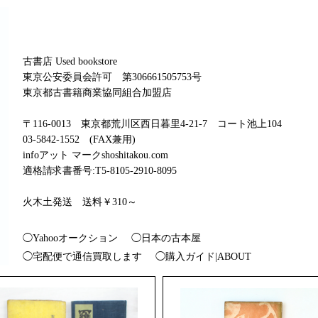
古書店 Used bookstore
東京公安委員会許可 第306661505753号
東京都古書籍商業協同組合加盟店
〒116-0013 東京都荒川区西日暮里4-21-7 コート池上104
03-5842-1552 (FAX兼用)
infoアット マークshoshitakou.com
適格請求書番号:T5-8105-2910-8095
火木土発送 送料￥310～
◯Yahooオークション
◯日本の古本屋
◯宅配便で通信買取します
◯購入ガイド|ABOUT