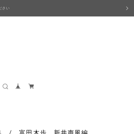
ださい
集 / 富田木歩 新井声風編