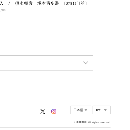
入 / 須永朝彦 塚本靑史装 [37815][並]
,900
© 書肆田高 All rights reserved.