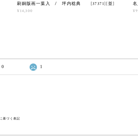
刷銅版画一葉入 / 坪内稔典 [37371][並]
名
¥14,300
¥9
0
1
に基づく表記