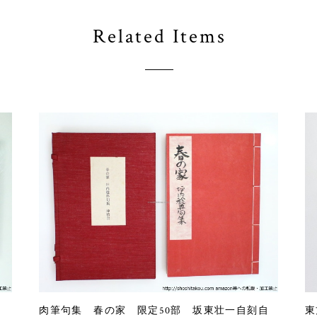
Related Items
肉筆句集 春の家 限定50部 坂東壮一自刻自
東