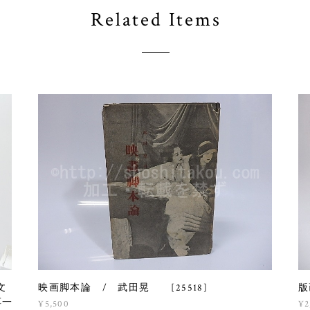
Related Items
文
映画脚本論 / 武田晃 [25518]
版
淳一
¥5,500
¥2