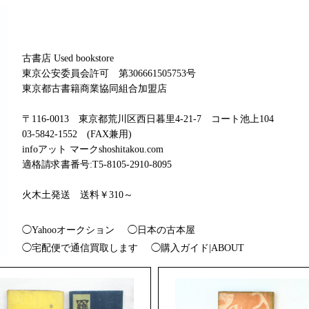
古書店 Used bookstore
東京公安委員会許可 第306661505753号
東京都古書籍商業協同組合加盟店
〒116-0013 東京都荒川区西日暮里4-21-7 コート池上104
03-5842-1552 (FAX兼用)
infoアット マークshoshitakou.com
適格請求書番号:T5-8105-2910-8095
火木土発送 送料￥310～
◯Yahooオークション
◯日本の古本屋
◯宅配便で通信買取します
◯購入ガイド|ABOUT