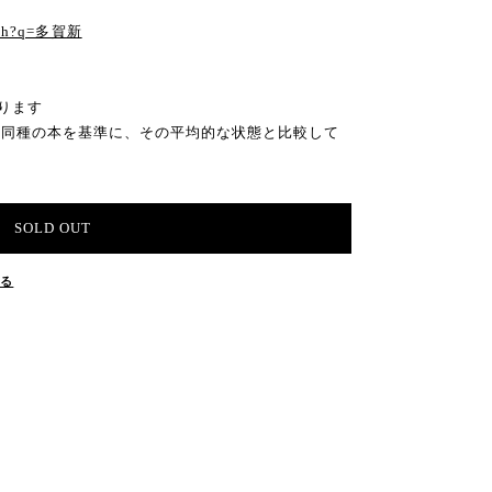
arch?q=多賀新
ります
の同種の本を基準に、その平均的な状態と比較して
SOLD OUT
する