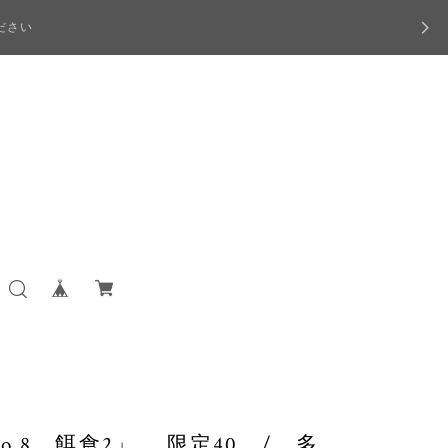
ださい
.8 餌食2」 限定40 / 多