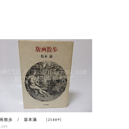
画散歩 / 坂本滿 [25809]
,200