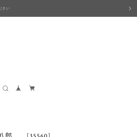
ださい
郎 [35560]