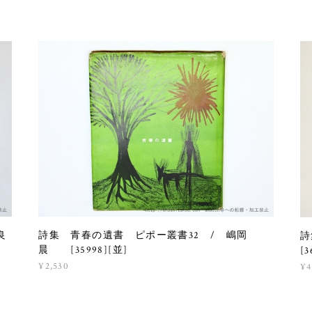
良
詩集 青春の遺書 ピポー叢書32 / 嶋岡
詩
晨 [35998][並]
[3
¥2,530
¥4