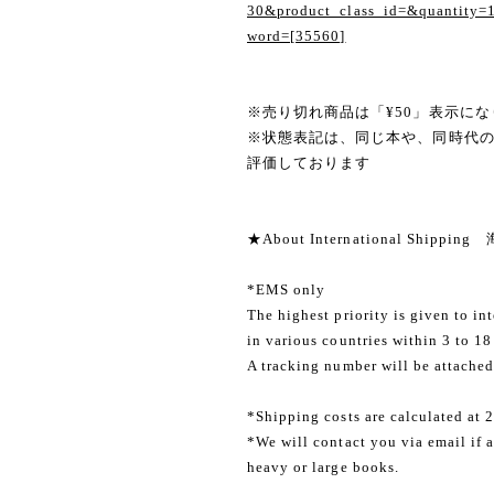
30&product_class_id=&quantity=
word=[35560]
※売り切れ商品は「¥50」表示にな
※状態表記は、同じ本や、同時代
評価しております
★About International Shippi
*EMS only
The highest priority is given to in
in various countries within 3 to 18
A tracking number will be attached
*Shipping costs are calculated at 
*We will contact you via email if a
heavy or large books.