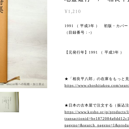
¥1,210
1991 （ 平成3年 ） 初版
（目録番号：-）
【元発行年】1991 （ 平成3年 ）
★「相良平八郎」の在庫をもっと
https://www.shoshitakou.com/
★日本の古本屋で注文する（振込
https://www.kosho.or.jp/products/l
transactionid=be1872084a6dd12c
pageno=&search_pageno=1&produc