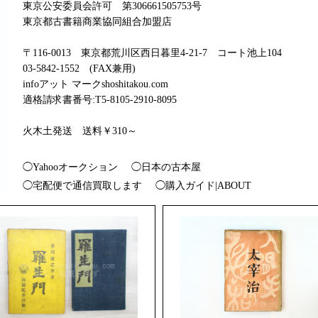
東京公安委員会許可 第306661505753号
東京都古書籍商業協同組合加盟店
〒116-0013 東京都荒川区西日暮里4-21-7 コート池上104
03-5842-1552 (FAX兼用)
infoアット マークshoshitakou.com
適格請求書番号:T5-8105-2910-8095
火木土発送 送料￥310～
◯Yahooオークション
◯日本の古本屋
◯宅配便で通信買取します
◯購入ガイド|ABOUT