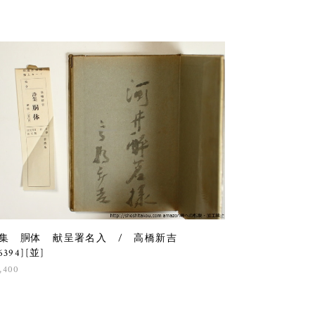
集 胴体 献呈署名入 / 高橋新吉
6394][並]
,400