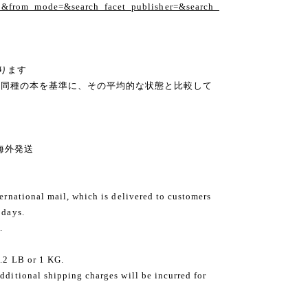
1&from_mode=&search_facet_publisher=&search_
ります
の同種の本を基準に、その平均的な状態と比較して
ng 海外発送
ternational mail, which is delivered to customers
 days.
.
2.2 LB or 1 KG.
dditional shipping charges will be incurred for