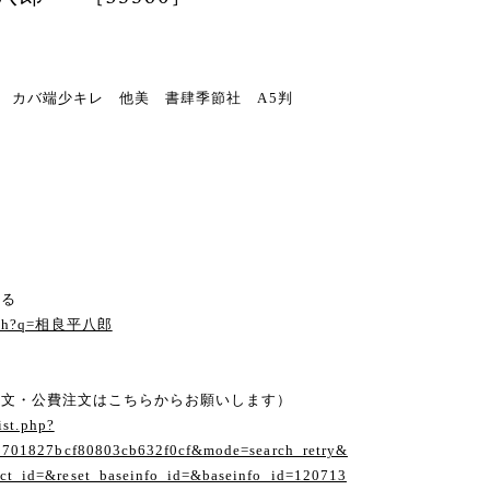
・カバー カバ端少キレ 他美 書肆季節社 A5判
見る
search?q=相良平八郎
注文・公費注文はこちらからお願いします）
ist.php?
1701827bcf80803cb632f0cf&mode=search_retry&
t_id=&reset_baseinfo_id=&baseinfo_id=120713