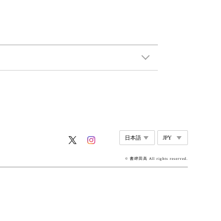
© 書肆田高 All rights reserved.