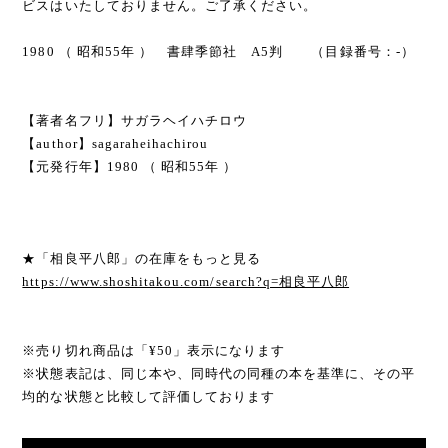
ビスはいたしておりません。ご了承ください。
1980 （ 昭和55年 ） 書肆季節社 A5判 （目録番号：-）
【著者名フリ】サガラヘイハチロウ
【author】sagaraheihachirou
【元発行年】1980 （ 昭和55年 ）
★「相良平八郎」の在庫をもっと見る
https://www.shoshitakou.com/search?q=相良平八郎
※売り切れ商品は「¥50」表示になります
※状態表記は、同じ本や、同時代の同種の本を基準に、その平
均的な状態と比較して評価しております