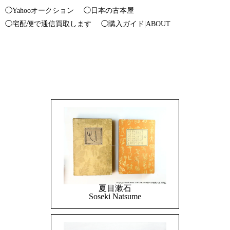
◯Yahooオークション
◯日本の古本屋
◯宅配便で通信買取します
◯購入ガイド|ABOUT
夏目漱石
Soseki Natsume