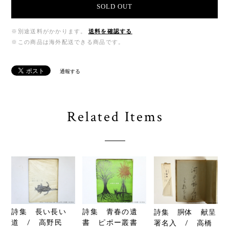
SOLD OUT
※別途送料がかかります。
送料を確認する
※この商品は海外配送できる商品です。
通報する
Related Items
詩集 長い長い
詩集 青春の遺
詩集 胴体 献呈
道 / 高野民
書 ピポー叢書
署名入 / 高橋