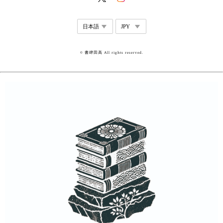
© 書肆田高 All rights reserved.