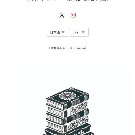
© 書肆田高 All rights reserved.