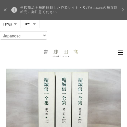
当店商品を無断転載した詐欺サイト・及びAmazonの無在庫
転売に御注意ください