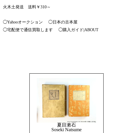
火木土発送 送料￥310～
◯Yahooオークション
◯日本の古本屋
◯宅配便で通信買取します
◯購入ガイド|ABOUT
夏目漱石
Soseki Natsume