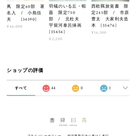
羽蟻のいる丘・蝦
西欧羈旅覚書 限
凧 限定60部 署
蟇 限定750
定245部 / 市原
名入 / 小島信
部 / 北杜夫
豊太 大家利夫造
夫 [34390]
宇留河泰呂挿画
本 [35676]
¥66,000
[35656]
¥16,500
¥2,200
ショップの評価
すべて
44
0
1
プライバシーポリシー
特定商取引法に基づく表記