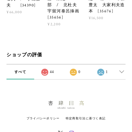
部 / 北杜夫
豊太 大家利夫造
夫 [34390]
宇留河泰呂挿画
本 [35676]
¥66,000
[35656]
¥16,500
¥2,200
ショップの評価
すべて
44
0
1
プライバシーポリシー
特定商取引法に基づく表記