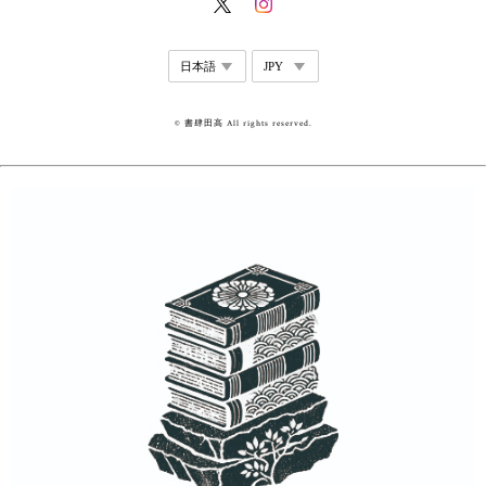
© 書肆田高 All rights reserved.