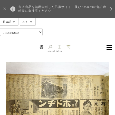
当店商品を無断転載した詐欺サイト・及びAmazonの無在庫
転売に御注意ください