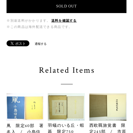
SOLD OUT
※別途送料がかかります。
送料を確認する
※この商品は海外配送できる商品です。
通報する
Related Items
羽蟻のいる丘・蝦
西欧羈旅覚書 限
凧 限定60部 署
蟇 限定750
定245部 / 市原
名入 / 小島信