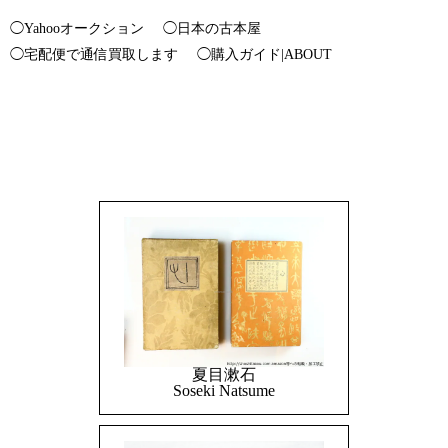
◯Yahooオークション
◯日本の古本屋
◯宅配便で通信買取します
◯購入ガイド|ABOUT
夏目漱石
Soseki Natsume