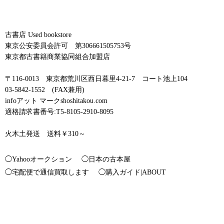
古書店 Used bookstore
東京公安委員会許可 第306661505753号
東京都古書籍商業協同組合加盟店
〒116-0013 東京都荒川区西日暮里4-21-7 コート池上104
03-5842-1552 (FAX兼用)
infoアット マークshoshitakou.com
適格請求書番号:T5-8105-2910-8095
火木土発送 送料￥310～
◯Yahooオークション
◯日本の古本屋
◯宅配便で通信買取します
◯購入ガイド|ABOUT