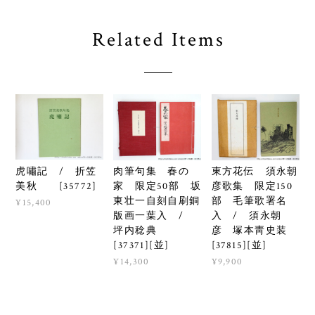
Related Items
虎嘯記 / 折笠
肉筆句集 春の
東方花伝 須永朝
美秋 [35772]
家 限定50部 坂
彦歌集 限定150
東壮一自刻自刷銅
部 毛筆歌署名
¥15,400
版画一葉入 /
入 / 須永朝
坪内稔典
彦 塚本靑史装
[37371][並]
[37815][並]
¥14,300
¥9,900