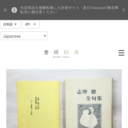
当店商品を無断転載した詐欺サイト・及びAmazonの無在庫
転売に御注意ください