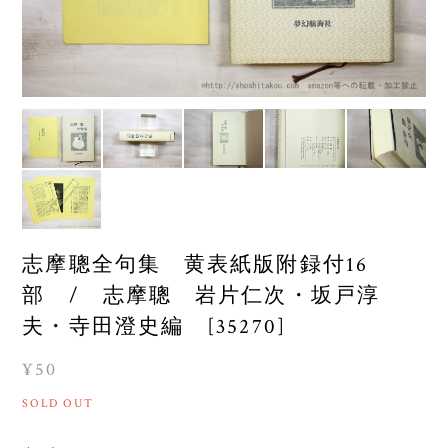
志摩聰全句集 黄表紙版附録付16
部 / 志摩聰 岩片仁次・坂戸淳
夫・寺田澄史編 [35270]
¥50
SOLD OUT