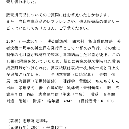
売り切れました。
販売済商品についてのご質問にはお答えいたしかねます。
また、当店在庫商品のレファレンスや、他店販売品の鑑定サー
ビスはいたしておりません。ご了承ください。
2004 （ 平成16年 ） 夢幻航海社 四六判 亀山巌他飾絵 著
者没後一周年の誕生日を発行日として75部のみ刊行。その他に
制作の七月堂が残材料で製本し追加納品した16部がある。この
16部は附録を欠いていたため、新たに黄色の紙で刷られた黄表
紙版附録がつけられた。黄表紙版は表紙一枚挿絵一点と口上文
が追加されている。 全刊本書影（口絵写真） 奇数 個
展 渤海薔薇〈初期詩篇鈔〉 裸婦学 黄體説 ちんちくりん
男爵 紫刑樂句 蜜 白鳥幻想 乳球儀〈未刊句集〉 哇 汽
罐車ネロ P&P 志摩聰句信〈準未刊句集〉 黄落 百合鴎
補遺 附篇1 附篇2 略年譜 494p （目録番号：6-109）
【著者】志摩聰 志摩聡
【元発行年】2004 （ 平成16年 ）