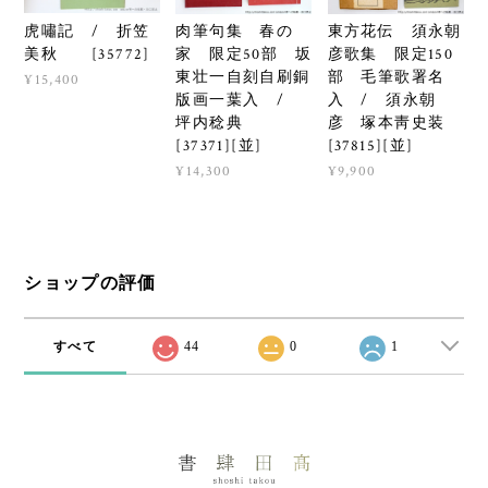
虎嘯記 / 折笠
肉筆句集 春の
東方花伝 須永朝
美秋 [35772]
家 限定50部 坂
彦歌集 限定150
東壮一自刻自刷銅
部 毛筆歌署名
¥15,400
版画一葉入 /
入 / 須永朝
坪内稔典
彦 塚本靑史装
[37371][並]
[37815][並]
¥14,300
¥9,900
ショップの評価
すべて
44
0
1