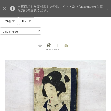
当店商品を無断転載した詐欺サイト・及びAmazonの無在庫
転売に御注意ください