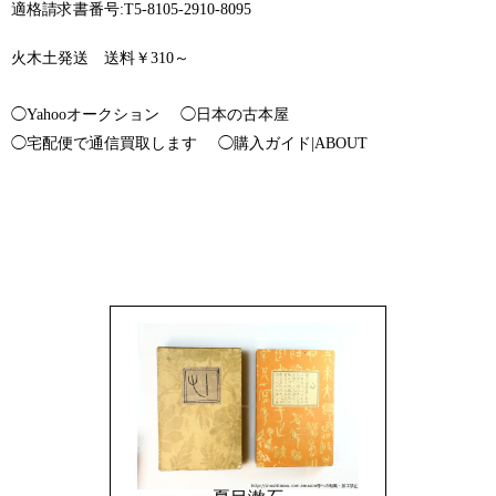
適格請求書番号:T5-8105-2910-8095
火木土発送 送料￥310～
◯Yahooオークション
◯日本の古本屋
◯宅配便で通信買取します
◯購入ガイド|ABOUT