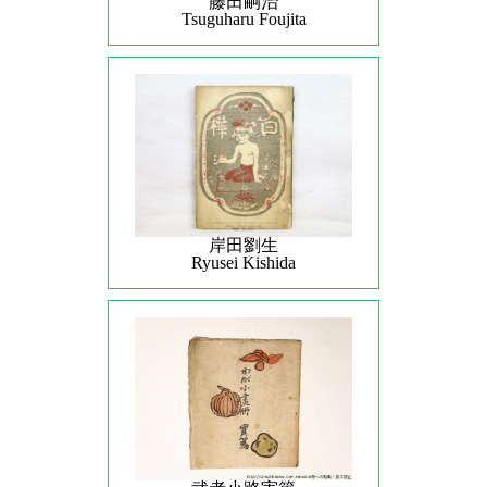
藤田嗣治
Tsuguharu Foujita
岸田劉生
Ryusei Kishida