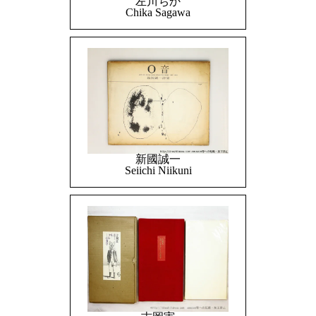
左川ちか
Chika Sagawa
新國誠一
Seiichi Niikuni