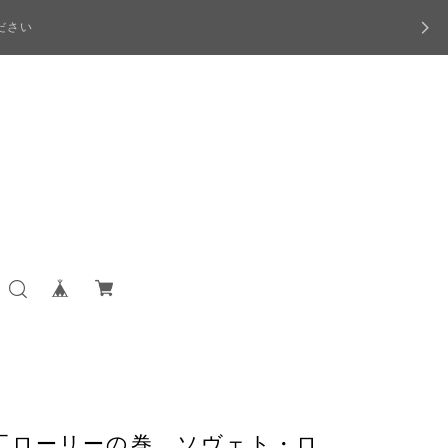
ださい
工ローリーの巻 ソヴェト・ロ