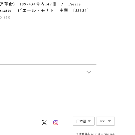
ア革命) 189-434号内147冊 / Pierre
onatte ピエール・モナト 主宰 [33534]
0,850
© 書肆田高 All rights reserved.