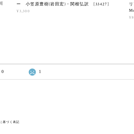
川
ー 小笠原豊樹(岩田宏)・関根弘訳 [33427]
リ
M
¥3,300
¥8
0
1
に基づく表記