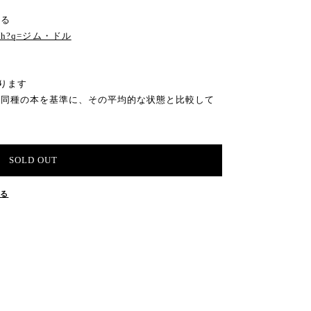
見る
search?q=ジム・ドル
ります
の同種の本を基準に、その平均的な状態と比較して
SOLD OUT
する