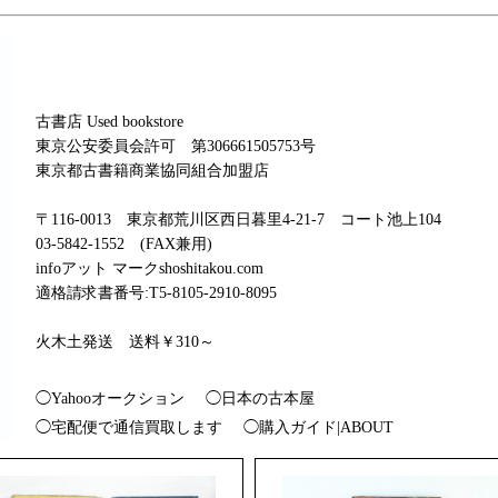
古書店 Used bookstore
東京公安委員会許可 第306661505753号
東京都古書籍商業協同組合加盟店
〒116-0013 東京都荒川区西日暮里4-21-7 コート池上104
03-5842-1552 (FAX兼用)
infoアット マークshoshitakou.com
適格請求書番号:T5-8105-2910-8095
火木土発送 送料￥310～
◯Yahooオークション
◯日本の古本屋
◯宅配便で通信買取します
◯購入ガイド|ABOUT