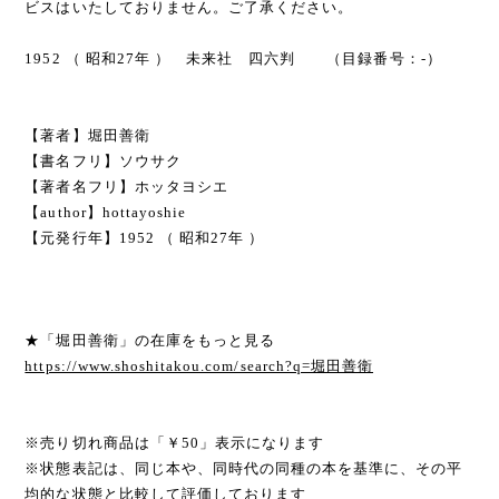
ビスはいたしておりません。ご了承ください。
1952 （ 昭和27年 ） 未来社 四六判 （目録番号：-）
【著者】堀田善衛
【書名フリ】ソウサク
【著者名フリ】ホッタヨシエ
【author】hottayoshie
【元発行年】1952 （ 昭和27年 ）
★「堀田善衛」の在庫をもっと見る
https://www.shoshitakou.com/search?q=堀田善衛
※売り切れ商品は「￥50」表示になります
※状態表記は、同じ本や、同時代の同種の本を基準に、その平
均的な状態と比較して評価しております