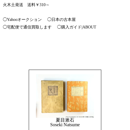
火木土発送 送料￥310～
◯Yahooオークション
◯日本の古本屋
◯宅配便で通信買取します
◯購入ガイド|ABOUT
夏目漱石
Soseki Natsume