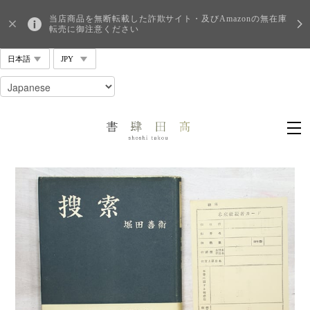
当店商品を無断転載した詐欺サイト・及びAmazonの無在庫
転売に御注意ください