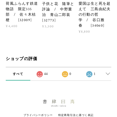
荷風ふらんす鉄道
愛国は生と死を超
子供と花 隨筆と
物語 限定335
えて 三島由紀夫
評論 / 中野重
部 / 佐々木桔
の行動の哲
治 青山二郎装
梗 [32009]
学 / 谷口雅
[32773]
春 [34060]
¥4,400
¥3,300
¥8,800
ショップの評価
すべて
44
0
1
プライバシーポリシー
特定商取引法に基づく表記