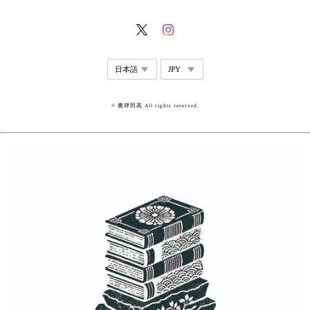
© 書肆田高 All rights reserved.