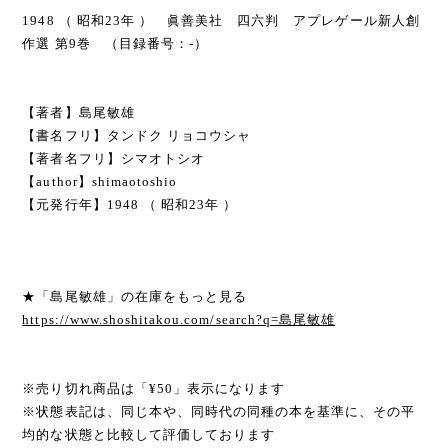
1948 （ 昭和23年 ） 眞善美社 四六判 アプレゲール新人創
作選 第9巻 （目録番号：-）
【著者】島尾敏雄
【書名フリ】タンドク リョコウシャ
【著者名フリ】シマオトシオ
【author】shimaotoshio
【元発行年】1948 （ 昭和23年 ）
★「島尾敏雄」の在庫をもっと見る
https://www.shoshitakou.com/search?q=島尾敏雄
※売り切れ商品は「¥50」表示になります
※状態表記は、同じ本や、同時代の同種の本を基準に、その平
均的な状態と比較して評価しております