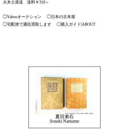
火木土発送 送料￥310～
◯Yahooオークション
◯日本の古本屋
◯宅配便で通信買取します
◯購入ガイド|ABOUT
夏目漱石
Soseki Natsume