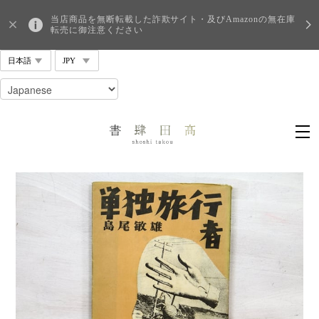
当店商品を無断転載した詐欺サイト・及びAmazonの無在庫
転売に御注意ください