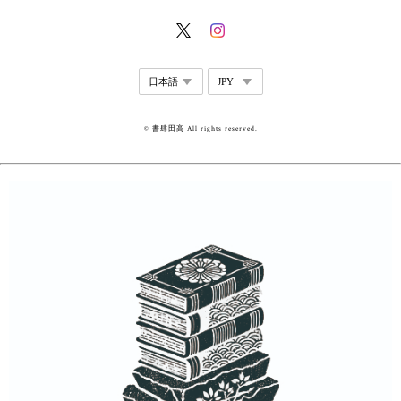
© 書肆田高 All rights reserved.