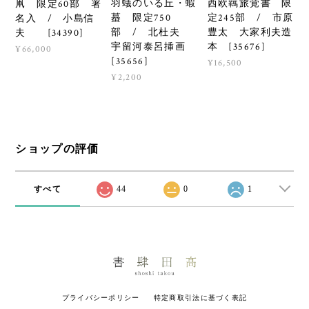
羽蟻のいる丘・蝦
西欧羈旅覚書 限
凧 限定60部 署
蟇 限定750
定245部 / 市原
名入 / 小島信
部 / 北杜夫
豊太 大家利夫造
夫 [34390]
宇留河泰呂挿画
本 [35676]
¥66,000
[35656]
¥16,500
¥2,200
ショップの評価
すべて
44
0
1
プライバシーポリシー
特定商取引法に基づく表記