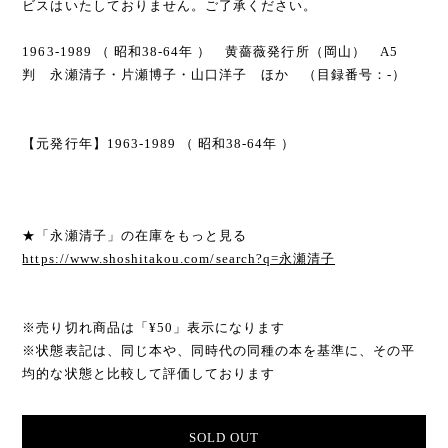
ビスはいたしておりません。ご了承ください。
1963-1989 （ 昭和38-64年 ） 黄薔薇発行所（岡山） A5
判 永瀬清子・片瀬博子・山口洋子 ほか （目録番号：-）
【元発行年】1963-1989 （ 昭和38-64年 ）
★「永瀬清子」の在庫をもっと見る
https://www.shoshitakou.com/search?q=永瀬清子
※売り切れ商品は「¥50」表示になります
※状態表記は、同じ本や、同時代の同種の本を基準に、その平
均的な状態と比較して評価しております
SOLD OUT