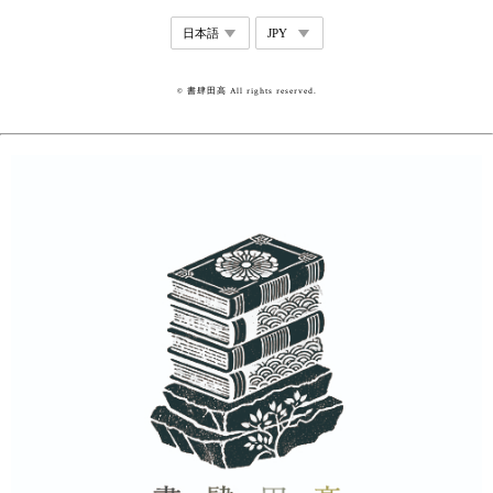
© 書肆田高 All rights reserved.