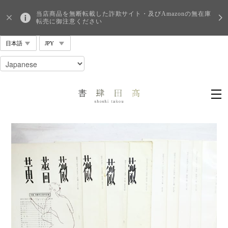
当店商品を無断転載した詐欺サイト・及びAmazonの無在庫
転売に御注意ください