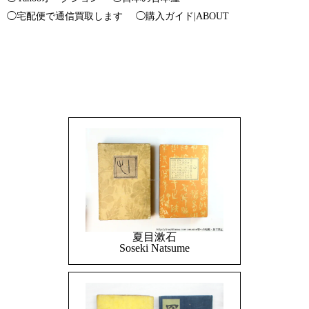
◯宅配便で通信買取します
◯購入ガイド|ABOUT
夏目漱石
Soseki Natsume