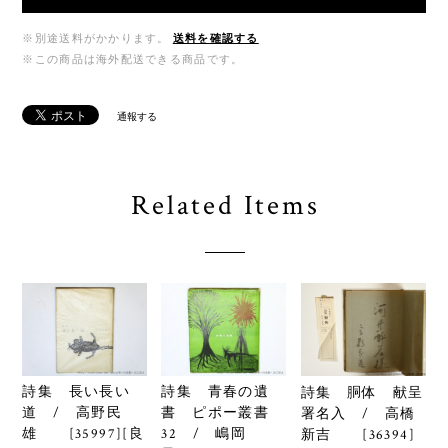
※別途送料がかかります。
送料を確認する
※この商品は海外配送できる商品です。
通報する
Related Items
詩集 長い長い
詩集 青春の遺
詩集 胴体 献呈
道 / 高野民
書 ピポー叢書
署名入 / 高橋
雄 [35997][良
32 / 嶋岡
新吉 [36394]