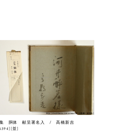
集 胴体 献呈署名入 / 高橋新吉
6394][並]