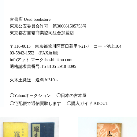
古書店 Used bookstore
東京公安委員会許可 第306661505753号
東京都古書籍商業協同組合加盟店
〒116-0013 東京都荒川区西日暮里4-21-7 コート池上104
03-5842-1552 (FAX兼用)
infoアット マークshoshitakou.com
適格請求書番号:T5-8105-2910-8095
火木土発送 送料￥310～
◯Yahooオークション
◯日本の古本屋
◯宅配便で通信買取します
◯購入ガイド|ABOUT