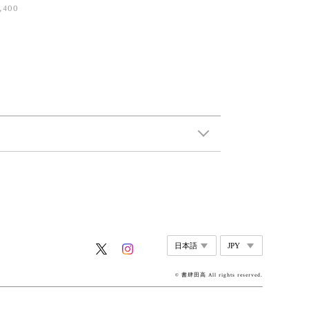
,400
© 書肆田高 All rights reserved.