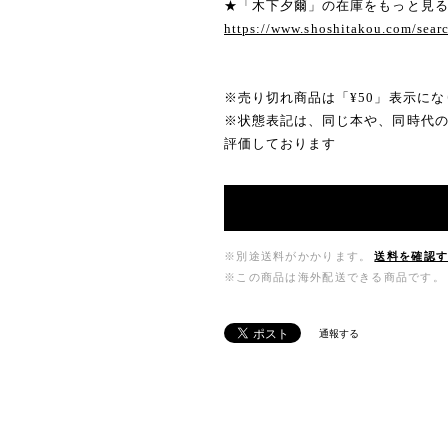
★「木下夕爾」の在庫をもっと見
https://www.shoshitakou.com/s
※売り切れ商品は「¥50」表示にな
※状態表記は、同じ本や、同時代
評価しております
※別途送料がかかります。
送料を確認
※この商品は海外配送できる商品です。
通報する