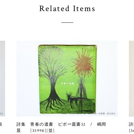
Related Items
良
詩集 青春の遺書 ピポー叢書32 / 嶋岡
詩
晨 [35998][並]
[3