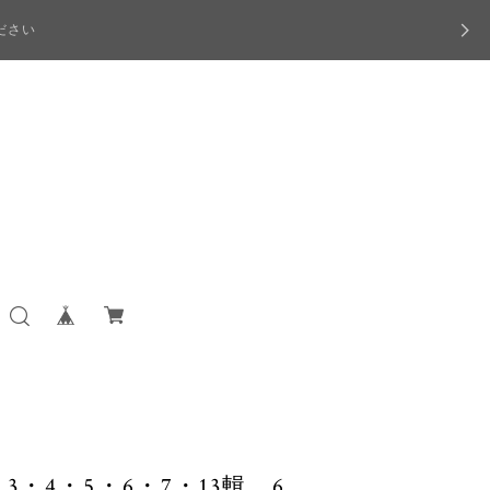
ださい
・4・5・6・7・13輯 6