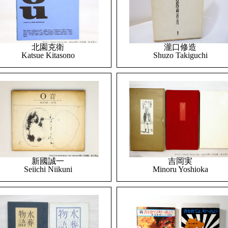
北園克衛
瀧口修造
Katsue Kitasono
Shuzo Takiguchi
吉岡実
新國誠一
Minoru Yoshioka
Seiichi Niikuni