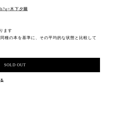
る
earch?q=木下夕爾
ります
の同種の本を基準に、その平均的な状態と比較して
SOLD OUT
する