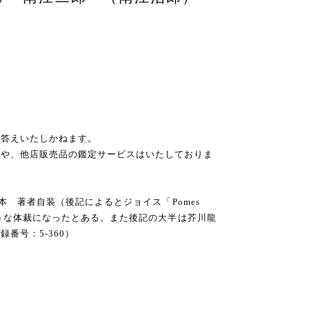
お答えいたしかねます。
スや、他店販売品の鑑定サービスはいたしておりま
小型本 著者自装（後記によるとジョイス「Pomes
のような体裁になったとある。また後記の大半は芥川龍
番号：5-360）