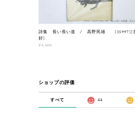
詩集 長い長い道 / 高野民雄 [35997][
好]
¥4,400
ショップの評価
すべて
44