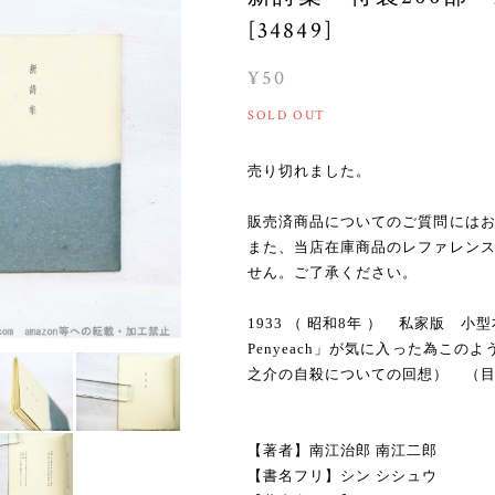
[34849]
¥50
SOLD OUT
売り切れました。
販売済商品についてのご質問には
また、当店在庫商品のレファレン
せん。ご了承ください。
1933 （ 昭和8年 ） 私家版 
Penyeach」が気に入った為こ
之介の自殺についての回想） （目録
【著者】南江治郎 南江二郎
【書名フリ】シン シシュウ