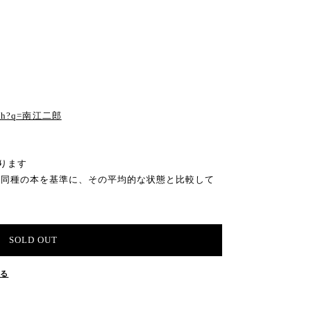
る
earch?q=南江二郎
ります
の同種の本を基準に、その平均的な状態と比較して
SOLD OUT
する