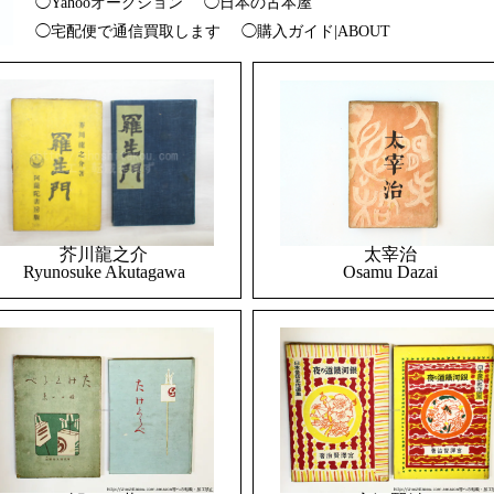
◯Yahooオークション
◯日本の古本屋
◯宅配便で通信買取します
◯購入ガイド|ABOUT
太宰治
芥川龍之介
Osamu Dazai
Ryunosuke Akutagawa