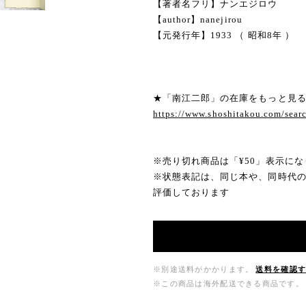
【著者名フリ】ナンエジロウ
【author】nanejirou
【元発行年】1933 （ 昭和8年 ）
★「南江二郎」の在庫をもっと見
https://www.shoshitakou.com/s
※売り切れ商品は「¥50」表示にな
※状態表記は、同じ本や、同時代
評価しております
※別途送料がかかります。
送料を確認
※この商品は海外配送できる商品です。