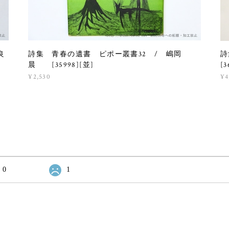
良
詩集 青春の遺書 ピポー叢書32 / 嶋岡
詩
晨 [35998][並]
[3
¥2,530
¥4
0
1