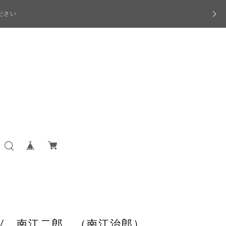
ださい
 / 南江二郎 （南江治郎）