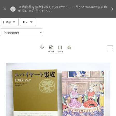
当店商品を無断転載した詐欺サイト・及びAmazonの無在庫
転売に御注意ください