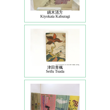
鏑木清方
Kiyokata Kaburagi
津田青楓
Seifu Tsuda