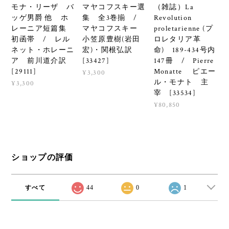
モナ・リーザ バ
マヤコフスキー選
（雑誌）La
ッゲ男爵 他 ホ
集 全3巻揃 /
Revolution
レーニア短篇集
マヤコフスキー
proletarienne (プ
初函帯 / レル
小笠原豊樹(岩田
ロレタリア革
ネット・ホレーニ
宏)・関根弘訳
命) 189-434号内
ア 前川道介訳
[33427]
147冊 / Pierre
[29111]
Monatte ピエー
¥3,300
ル・モナト 主
¥3,300
宰 [33534]
¥80,850
ショップの評価
すべて
44
0
1