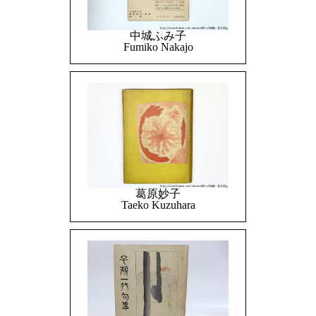
中城ふみ子
Fumiko Nakajo
葛原妙子
Taeko Kuzuhara