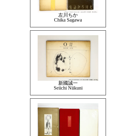
左川ちか
Chika Sagawa
新國誠一
Seiichi Niikuni