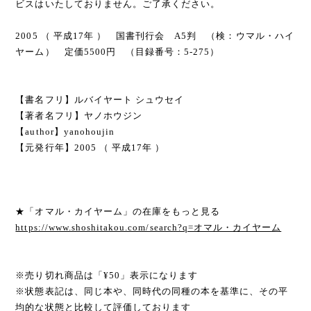
ビスはいたしておりません。ご了承ください。
2005 （ 平成17年 ） 国書刊行会 A5判 （検：ウマル・ハイ
ヤーム） 定価5500円 （目録番号：5-275）
【書名フリ】ルバイヤート シュウセイ
【著者名フリ】ヤノホウジン
【author】yanohoujin
【元発行年】2005 （ 平成17年 ）
★「オマル・カイヤーム」の在庫をもっと見る
https://www.shoshitakou.com/search?q=オマル・カイヤーム
※売り切れ商品は「¥50」表示になります
※状態表記は、同じ本や、同時代の同種の本を基準に、その平
均的な状態と比較して評価しております