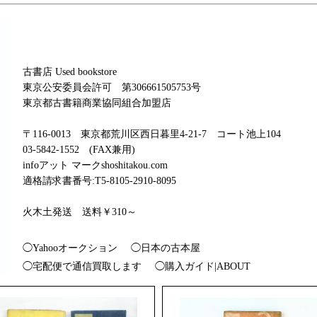
古書店 Used bookstore
東京公安委員会許可 第306661505753号
東京都古書籍商業協同組合加盟店
〒116-0013 東京都荒川区西日暮里4-21-7 コート池上104
03-5842-1552 (FAX兼用)
infoアット マークshoshitakou.com
適格請求書番号:T5-8105-2910-8095
火木土発送 送料￥310～
◯Yahooオークション
◯日本の古本屋
◯宅配便で通信買取します
◯購入ガイド|ABOUT