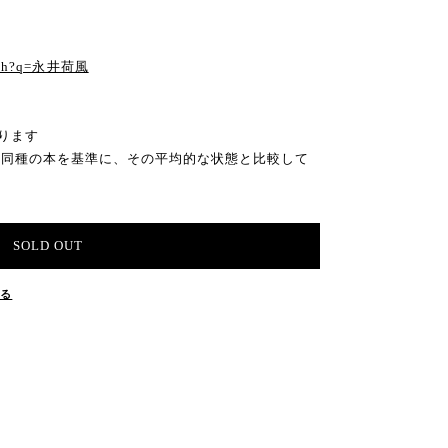
る
earch?q=永井荷風
ります
の同種の本を基準に、その平均的な状態と比較して
SOLD OUT
する