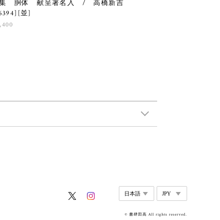
集 胴体 献呈署名入 / 高橋新吉
6394][並]
,400
© 書肆田高 All rights reserved.