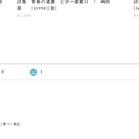
良
詩集 青春の遺書 ピポー叢書32 / 嶋岡
詩
晨 [35998][並]
[3
¥2,530
¥4
0
1
に基づく表記