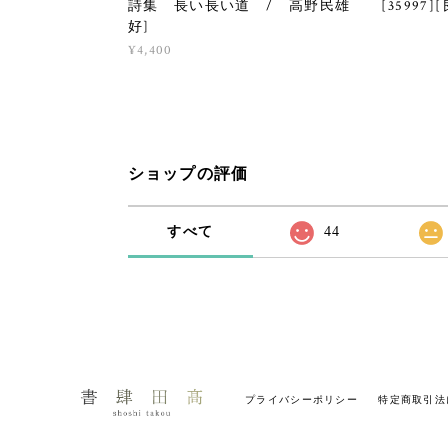
詩集 長い長い道 / 高野民雄 [35997][
好]
¥4,400
ショップの評価
すべて
44
プライバシーポリシー
特定商取引法