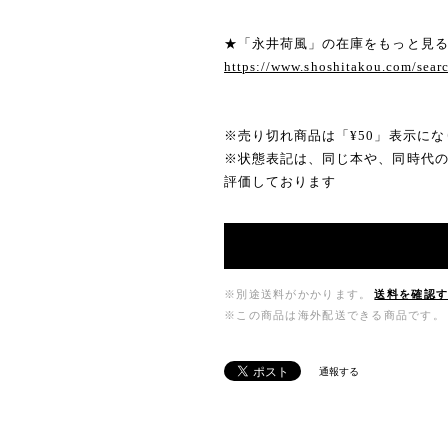
★「永井荷風」の在庫をもっと見
https://www.shoshitakou.com/s
※売り切れ商品は「¥50」表示にな
※状態表記は、同じ本や、同時代
評価しております
※別途送料がかかります。
送料を確認
※この商品は海外配送できる商品です。
通報する