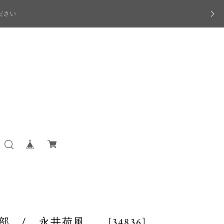
ださい
部 / 永井荷風 [34836]