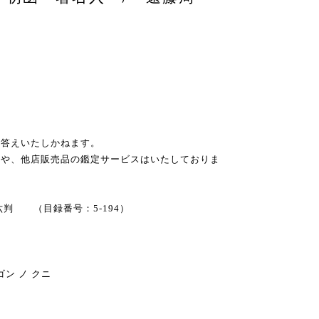
お答えいたしかねます。
スや、他店販売品の鑑定サービスはいたしておりま
四六判 （目録番号：5-194）
ゴン ノ クニ
ク