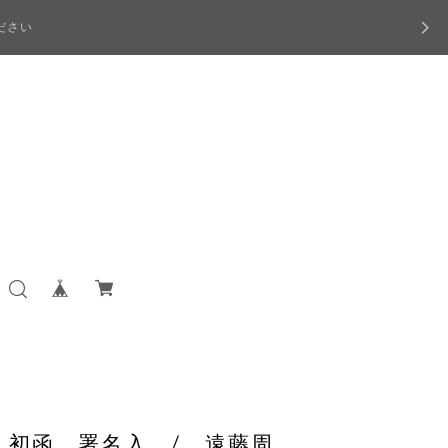
ださい
 初函 署名入 / 遠藤周