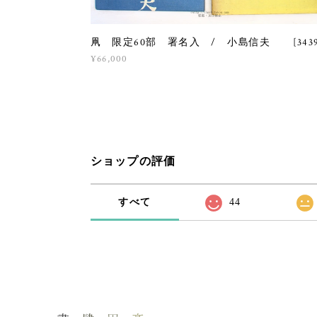
凧 限定60部 署名入 / 小島信夫 [3439
¥66,000
ショップの評価
すべて
44