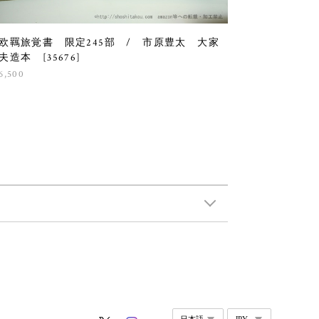
欧羈旅覚書 限定245部 / 市原豊太 大家
夫造本 [35676]
6,500