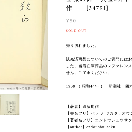
作 [34791]
¥50
SOLD OUT
売り切れました。
販売済商品についてのご質問には
また、当店在庫商品のレファレン
せん。ご了承ください。
1969 （ 昭和44年 ） 新潮社 
【著者】遠藤周作
【書名フリ】バラ ノ ヤカタ ; オウ
【著者名フリ】エンドウシュウサ
【author】endoushuusaku