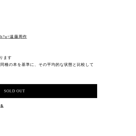
る
earch?q=遠藤周作
ります
の同種の本を基準に、その平均的な状態と比較して
SOLD OUT
する