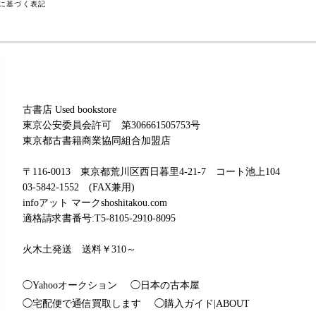
に基づく表記
古書店 Used bookstore
東京公安委員会許可 第306661505753号
東京都古書籍商業協同組合加盟店
〒116-0013 東京都荒川区西日暮里4-21-7 コート池上104
03-5842-1552 (FAX兼用)
infoアット マークshoshitakou.com
適格請求書番号:T5-8105-2910-8095
火木土発送 送料￥310～
◯Yahooオークション
◯日本の古本屋
◯宅配便で通信買取します
◯購入ガイド|ABOUT