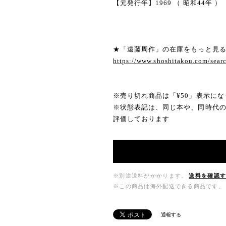
【元発行年】1969 （ 昭和44年 ）
★「遠藤周作」の在庫をもっと見
https://www.shoshitakou.com/s
※売り切れ商品は「¥50」表示にな
※状態表記は、同じ本や、同時代
評価しております
※別途送料がかかります。
送料を確認
※この商品は海外配送できる商品です。
通報する