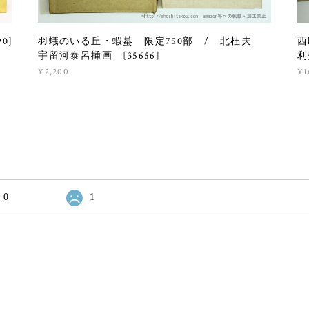
羽蟻のいる丘・蝦蟇 限定750部 / 北杜夫
西
0]
宇留河泰呂挿画 [35656]
利
¥2,200
¥1
0
1