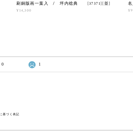
刷銅版画一葉入 / 坪内稔典 [37371][並]
名
¥14,300
¥9
0
1
に基づく表記