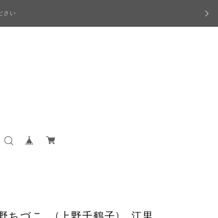
ださい
野ちづこ (上野千鶴子) 江里