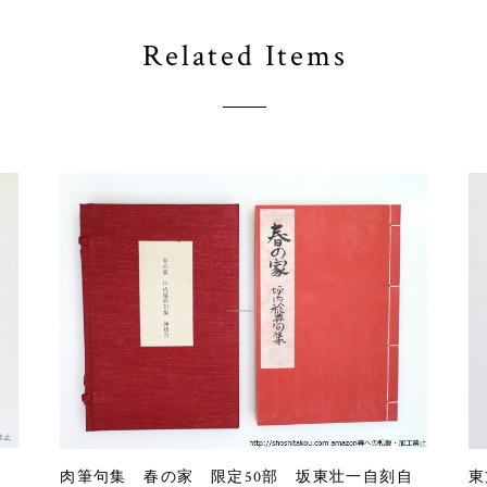
Related Items
肉筆句集 春の家 限定50部 坂東壮一自刻自
東