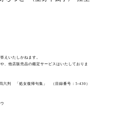
お答えいたしかねます。
スや、他店販売品の鑑定サービスはいたしておりま
社 四六判 「処女復帰句集」 （目録番号：5-430）
ュウ