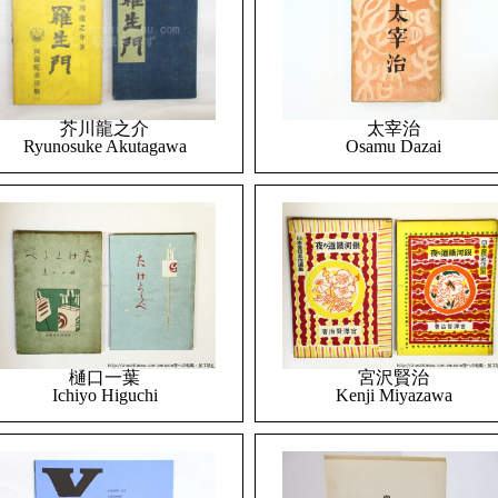
太宰治
芥川龍之介
Osamu Dazai
Ryunosuke Akutagawa
樋口一葉
宮沢賢治
Ichiyo Higuchi
Kenji Miyazawa