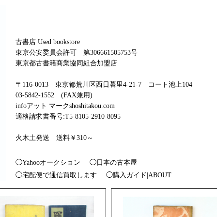
古書店 Used bookstore
東京公安委員会許可 第306661505753号
東京都古書籍商業協同組合加盟店
〒116-0013 東京都荒川区西日暮里4-21-7 コート池上104
03-5842-1552 (FAX兼用)
infoアット マークshoshitakou.com
適格請求書番号:T5-8105-2910-8095
火木土発送 送料￥310～
◯Yahooオークション
◯日本の古本屋
◯宅配便で通信買取します
◯購入ガイド|ABOUT