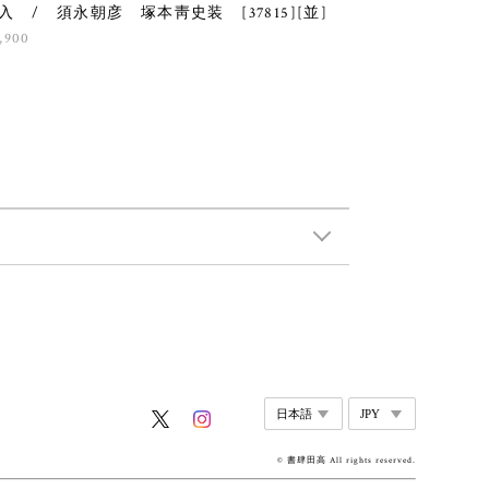
入 / 須永朝彦 塚本靑史装 [37815][並]
,900
© 書肆田高 All rights reserved.