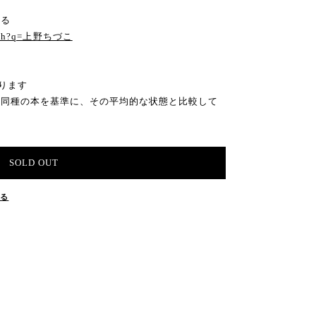
見る
search?q=上野ちづこ
ります
の同種の本を基準に、その平均的な状態と比較して
SOLD OUT
する