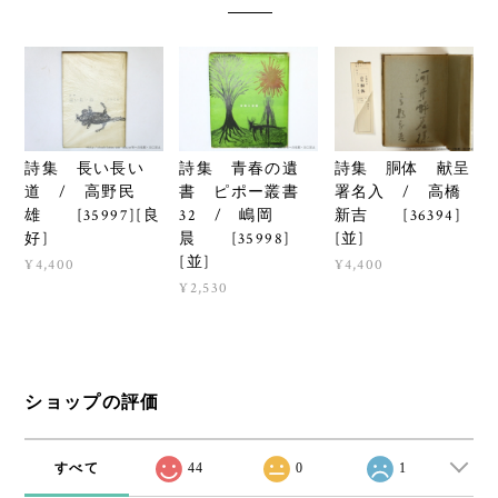
詩集 長い長い
詩集 青春の遺
詩集 胴体 献呈
道 / 高野民
書 ピポー叢書
署名入 / 高橋
雄 [35997][良
32 / 嶋岡
新吉 [36394]
好]
晨 [35998]
[並]
[並]
¥4,400
¥4,400
¥2,530
ショップの評価
すべて
44
0
1