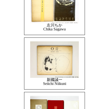
左川ちか
Chika Sagawa
新國誠一
Seiichi Niikuni