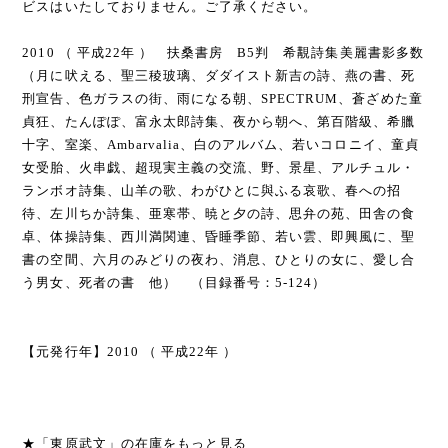
ビスはいたしておりません。ご了承ください。
2010 （ 平成22年 ） 扶桑書房 B5判 希覯詩集美麗書影多数
（月に吠える、聖三稜玻璃、ダダイスト新吉の詩、燕の書、死
刑宣告、色ガラスの街、雨になる朝、SPECTRUM、蒼ざめた童
貞狂、たんぽぽ、富永太郎詩集、夜から朝へ、第百階級、希臘
十字、室楽、Ambarvalia、白のアルバム、若いコロニイ、童貞
女受胎、火串戯、超現実主義の交流、野、景星、アルチュル・
ランボオ詩集、山羊の歌、わがひとに與ふる哀歌、春への招
待、左川ちか詩集、亜寒帯、暁と夕の詩、思弁の苑、田舎の食
卓、体操詩集、西川満関連、昏睡季節、若い雲、即興風に、聖
書の空間、六月のみどりの夜わ、消息、ひとりの女に、愛し合
う男女、死者の書 他） （目録番号：5-124）
【元発行年】2010 （ 平成22年 ）
★「東原武文」の在庫をもっと見る