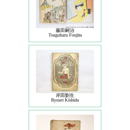
藤田嗣治
Tsuguharu Foujita
岸田劉生
Ryusei Kishida