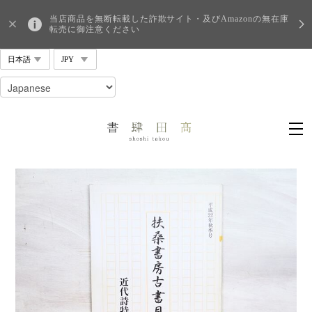
当店商品を無断転載した詐欺サイト・及びAmazonの無在庫
転売に御注意ください