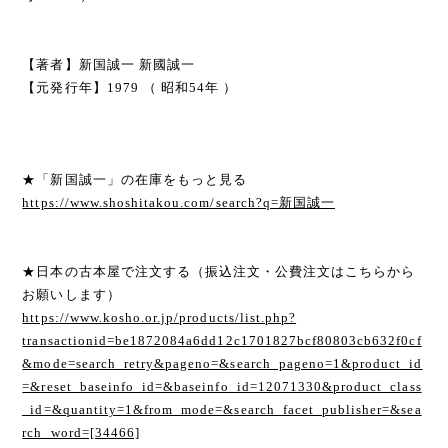
【著者】新国誠一 新國誠一
【元発行年】1979 （ 昭和54年 ）
★「新国誠一」の在庫をもっと見る
https://www.shoshitakou.com/search?q=新国誠一
★日本の古本屋で注文する（振込注文・公費注文はこちらから
お願いします）
https://www.kosho.or.jp/products/list.php?
transactionid=be1872084a6dd12c1701827bcf80803cb632f0cf
&mode=search_retry&pageno=&search_pageno=1&product_id
=&reset_baseinfo_id=&baseinfo_id=12071330&product_class
_id=&quantity=1&from_mode=&search_facet_publisher=&sea
rch_word=[34466]