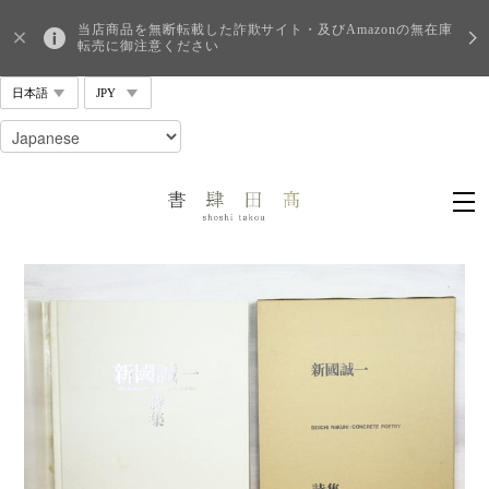
当店商品を無断転載した詐欺サイト・及びAmazonの無在庫
転売に御注意ください