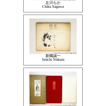
左川ちか
Chika Sagawa
新國誠一
Seiichi Niikuni