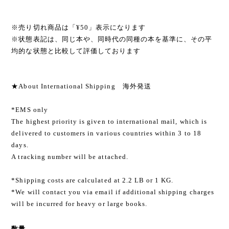
※売り切れ商品は「¥50」表示になります
※状態表記は、同じ本や、同時代の同種の本を基準に、その平
均的な状態と比較して評価しております
★About International Shipping 海外発送
*EMS only
The highest priority is given to international mail, which is
delivered to customers in various countries within 3 to 18
days.
A tracking number will be attached.
*Shipping costs are calculated at 2.2 LB or 1 KG.
*We will contact you via email if additional shipping charges
will be incurred for heavy or large books.
数量