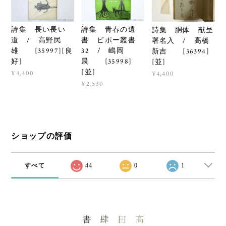
詩集 長い長い
詩集 青春の遺
詩集 胴体 献呈
道 / 高野民
書 ピポー叢書
署名入 / 高橋
雄 [35997][良
32 / 嶋岡
新吉 [36394]
好]
晨 [35998]
[並]
[並]
¥4,400
¥4,400
¥2,530
ショップの評価
すべて
44
0
1