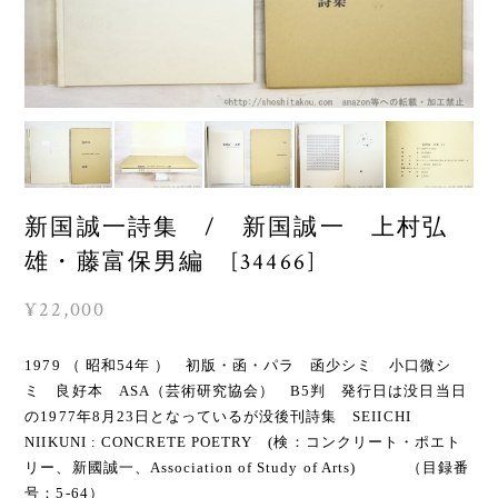
新国誠一詩集 / 新国誠一 上村弘
雄・藤富保男編 [34466]
¥22,000
1979 （ 昭和54年 ） 初版・函・パラ 函少シミ 小口微シ
ミ 良好本 ASA（芸術研究協会） B5判 発行日は没日当日
の1977年8月23日となっているが没後刊詩集 SEIICHI
NIIKUNI : CONCRETE POETRY (検：コンクリート・ポエト
リー、新國誠一、Association of Study of Arts) （目録番
号：5-64）