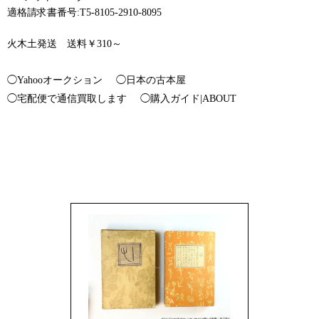
適格請求書番号:T5-8105-2910-8095
火木土発送 送料￥310～
◯Yahooオークション
◯日本の古本屋
◯宅配便で通信買取します
◯購入ガイド|ABOUT