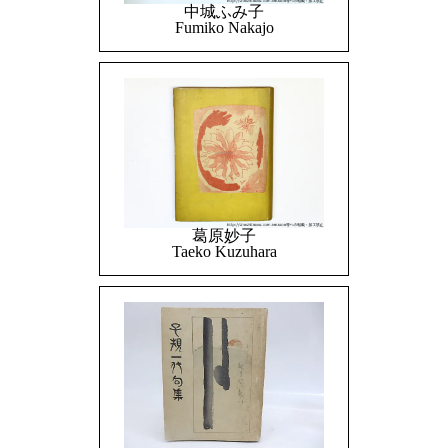
中城ふみ子
Fumiko Nakajo
葛原妙子
Taeko Kuzuhara