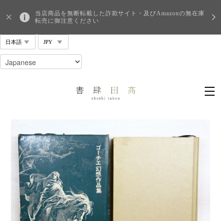
当店商品を無断転載した詐欺サイト・及びAmazonの無在庫
転売に御注意ください