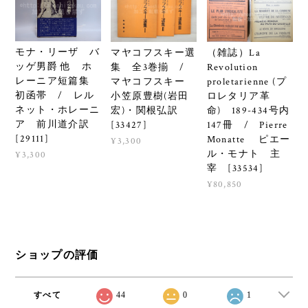
モナ・リーザ バ
マヤコフスキー選
（雑誌）La
ッゲ男爵 他 ホ
集 全3巻揃 /
Revolution
レーニア短篇集
マヤコフスキー
proletarienne (プ
初函帯 / レル
小笠原豊樹(岩田
ロレタリア革
ネット・ホレーニ
宏)・関根弘訳
命) 189-434号内
ア 前川道介訳
[33427]
147冊 / Pierre
[29111]
Monatte ピエー
¥3,300
ル・モナト 主
¥3,300
宰 [33534]
¥80,850
ショップの評価
すべて
44
0
1