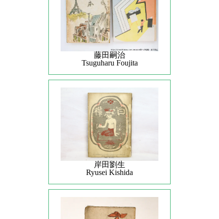
藤田嗣治
Tsuguharu Foujita
岸田劉生
Ryusei Kishida