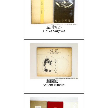
左川ちか
Chika Sagawa
新國誠一
Seiichi Niikuni