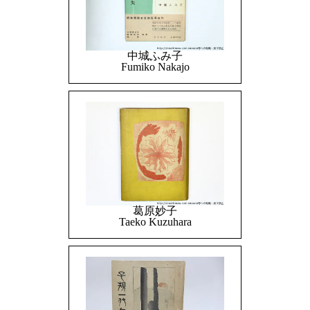
中城ふみ子
Fumiko Nakajo
葛原妙子
Taeko Kuzuhara