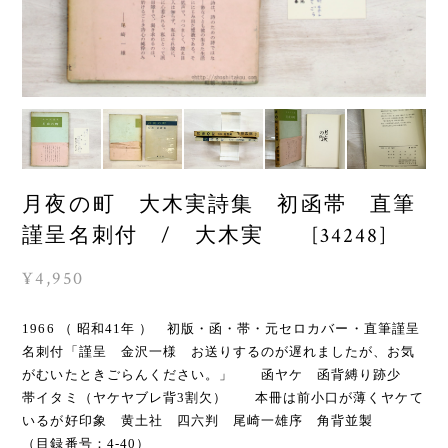
月夜の町 大木実詩集 初函帯 直筆
謹呈名刺付 / 大木実 [34248]
¥4,950
1966 （ 昭和41年 ） 初版・函・帯・元セロカバー・直筆謹呈
名刺付「謹呈 金沢一様 お送りするのが遅れましたが、お気
がむいたときごらんください。」 函ヤケ 函背縛り跡少
帯イタミ（ヤケヤブレ背3割欠） 本冊は前小口が薄くヤケて
いるが好印象 黄土社 四六判 尾崎一雄序 角背並製
（目録番号：4-40）