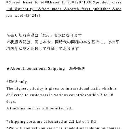
=&reset_baseinfo_id=&baseinfo_id=12071330&product_class
_id=&quantity=1&from_mode=&search_facet_publisher=&sea
rch_word=[34248]
※売り切れ商品は「¥50」表示になります
※状態表記は、同じ本や、同時代の同種の本を基準に、その平
均的な状態と比較して評価しております
★About International Shipping 海外発送
*EMS only
The highest priority is given to international mail, which is
delivered to customers in various countries within 3 to 18
days.
A tracking number will be attached.
*Shipping costs are calculated at 2.2 LB or 1 KG.
*We will contact you via email if additional shipping charges