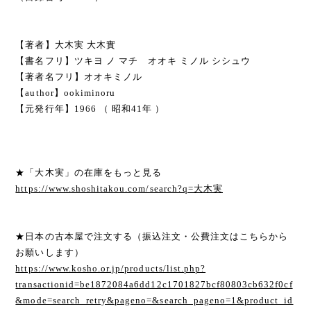
【著者】大木実 大木實
【書名フリ】ツキヨ ノ マチ オオキ ミノル シシュウ
【著者名フリ】オオキミノル
【author】ookiminoru
【元発行年】1966 （ 昭和41年 ）
★「大木実」の在庫をもっと見る
https://www.shoshitakou.com/search?q=大木実
★日本の古本屋で注文する（振込注文・公費注文はこちらから
お願いします）
https://www.kosho.or.jp/products/list.php?
transactionid=be1872084a6dd12c1701827bcf80803cb632f0cf
&mode=search_retry&pageno=&search_pageno=1&product_id