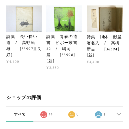
詩集 長い長い
詩集 青春の遺
詩集 胴体 献呈
道 / 高野民
書 ピポー叢書
署名入 / 高橋
雄 [35997][良
32 / 嶋岡
新吉 [36394]
好]
晨 [35998]
[並]
[並]
¥4,400
¥4,400
¥2,530
ショップの評価
すべて
44
0
1