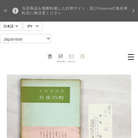
当店商品を無断転載した詐欺サイト・及びAmazonの無在庫
転売に御注意ください