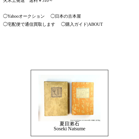
火木土発送 送料￥310～
◯Yahooオークション
◯日本の古本屋
◯宅配便で通信買取します
◯購入ガイド|ABOUT
夏目漱石
Soseki Natsume