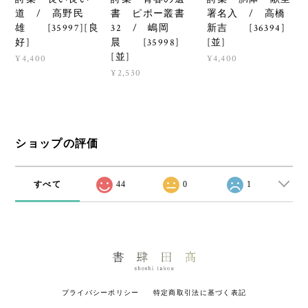
道 / 高野民
書 ピポー叢書
署名入 / 高橋
雄 [35997][良
32 / 嶋岡
新吉 [36394]
好]
晨 [35998]
[並]
[並]
¥4,400
¥4,400
¥2,530
ショップの評価
すべて
44
0
1
プライバシーポリシー
特定商取引法に基づく表記