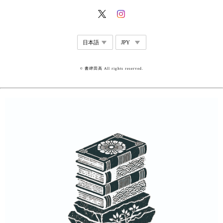
© 書肆田高 All rights reserved.