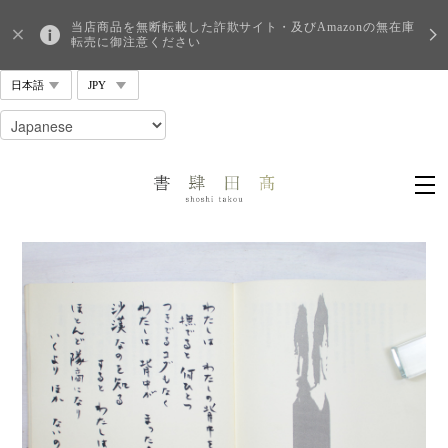
当店商品を無断転載した詐欺サイト・及びAmazonの無在庫
転売に御注意ください