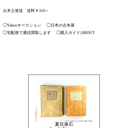
火木土発送 送料￥310～
◯Yahooオークション
◯日本の古本屋
◯宅配便で通信買取します
◯購入ガイド|ABOUT
夏目漱石