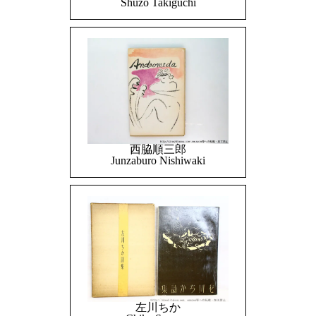
Shuzo Takiguchi
西脇順三郎
Junzaburo Nishiwaki
左川ちか