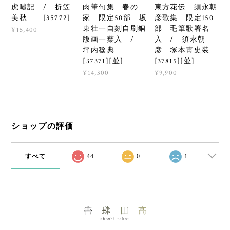
虎嘯記 / 折笠
肉筆句集 春の
東方花伝 須永朝
美秋 [35772]
家 限定50部 坂
彦歌集 限定150
東壮一自刻自刷銅
部 毛筆歌署名
¥15,400
版画一葉入 /
入 / 須永朝
坪内稔典
彦 塚本靑史装
[37371][並]
[37815][並]
¥14,300
¥9,900
ショップの評価
すべて
44
0
1