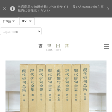
当店商品を無断転載した詐欺サイト・及びAmazonの無在庫
転売に御注意ください