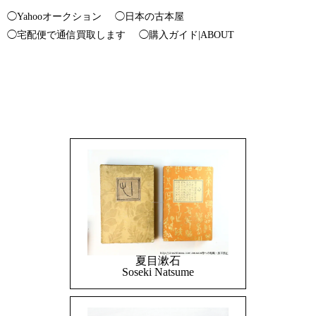
◯Yahooオークション
◯日本の古本屋
◯宅配便で通信買取します
◯購入ガイド|ABOUT
夏目漱石
Soseki Natsume