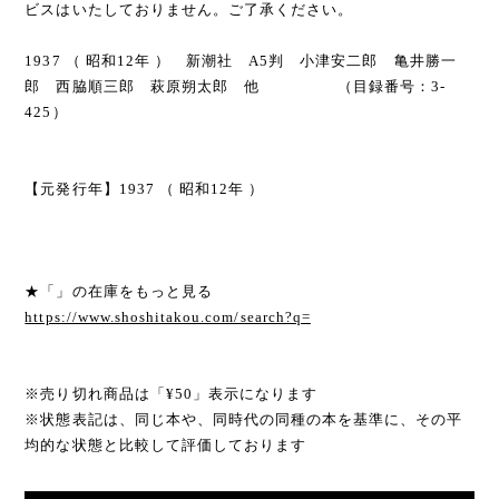
ビスはいたしておりません。ご了承ください。
1937 （ 昭和12年 ） 新潮社 A5判 小津安二郎 亀井勝一
郎 西脇順三郎 萩原朔太郎 他 （目録番号：3-
425）
【元発行年】1937 （ 昭和12年 ）
★「」の在庫をもっと見る
https://www.shoshitakou.com/search?q=
※売り切れ商品は「¥50」表示になります
※状態表記は、同じ本や、同時代の同種の本を基準に、その平
均的な状態と比較して評価しております