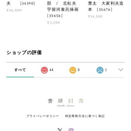
部 / 北杜夫
豊太 大家利夫造
夫 [34390]
宇留河泰呂挿画
本 [35676]
¥66,000
[35656]
¥16,500
¥2,200
ショップの評価
すべて
44
0
1
プライバシーポリシー
特定商取引法に基づく表記