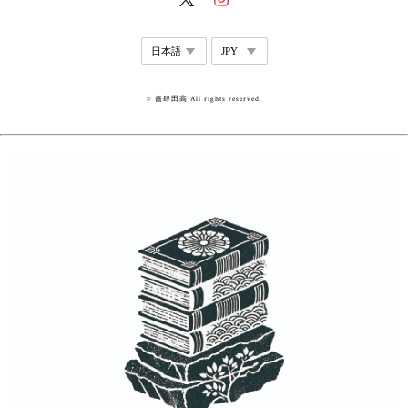
© 書肆田高 All rights reserved.