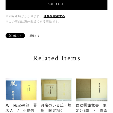
SOLD OUT
※別途送料がかかります。
送料を確認する
※この商品は海外配送できる商品です。
通報する
Related Items
羽蟻のいる丘・蝦
西欧羈旅覚書 限
凧 限定60部 署
蟇 限定750
定245部 / 市原
名入 / 小島信