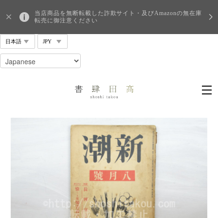
当店商品を無断転載した詐欺サイト・及びAmazonの無在庫
転売に御注意ください