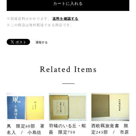
カートに入れる
※別途送料がかかります。
送料を確認する
※この商品は海外配送できる商品です。
通報する
Related Items
羽蟻のいる丘・蝦
西欧羈旅覚書 限
凧 限定60部 署
蟇 限定750
定245部 / 市原
名入 / 小島信