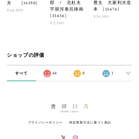
部 / 北杜夫
豊太 大家利夫造
夫 [34390]
宇留河泰呂挿画
本 [35676]
¥66,000
[35656]
¥16,500
¥2,200
ショップの評価
すべて
44
0
1
プライバシーポリシー
特定商取引法に基づく表記