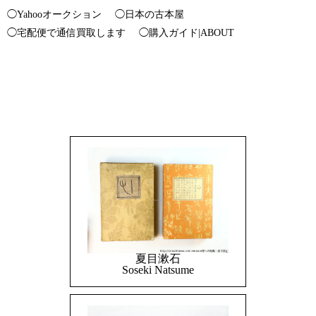
◯Yahooオークション
◯日本の古本屋
◯宅配便で通信買取します
◯購入ガイド|ABOUT
夏目漱石
Soseki Natsume