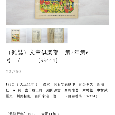
（雑誌）文章倶楽部 第7年第6
号 / [33444]
¥2,750
1922 （ 大正11年 ） 綴穴 おもて表紙印 背少キズ 新潮
社 A5判 吉田絃二郎 細田源吉 白鳥省吾 木村毅 中村武
羅夫 川路柳虹 百田宗治 他 （目録番号：3-374）
【元発行年】1922 （ 大正11年 ）