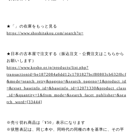
★「」の在庫をもっと見る
https://www.shoshitakou.com/search?q=
★日本の古本屋で注文する（振込注文・公費注文はこちらから
お願いします）
https://www.kosho.or.jp/products/list.php?
transactionid=be1872084a6dd12c1701827bcf80803cb632f0cf
&mode=search_retry&pageno=&search_pageno=1&product_id
=&reset_baseinfo_id=&baseinfo_id=12071330&product_class
_id=&quantity=1&from_mode=&search_facet_publisher=&sea
rch_word=[33444]
※売り切れ商品は「¥50」表示になります
※状態表記は、同じ本や、同時代の同種の本を基準に、その平