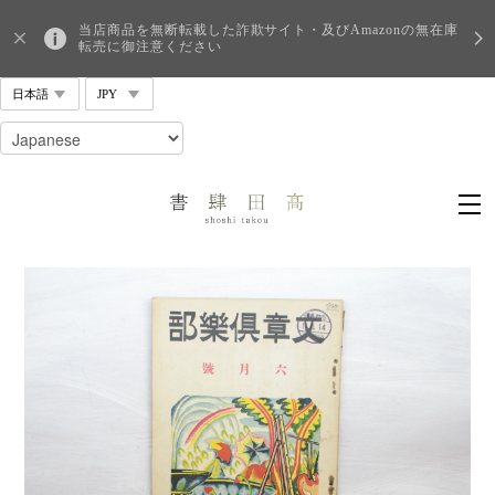
当店商品を無断転載した詐欺サイト・及びAmazonの無在庫
転売に御注意ください