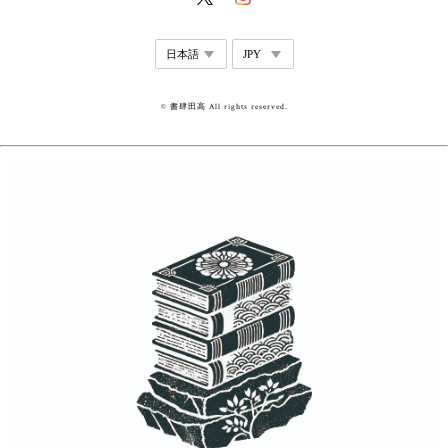
© 書肆田高 All rights reserved.