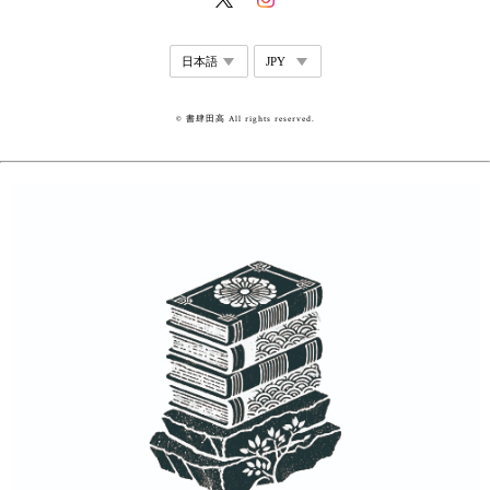
© 書肆田高 All rights reserved.