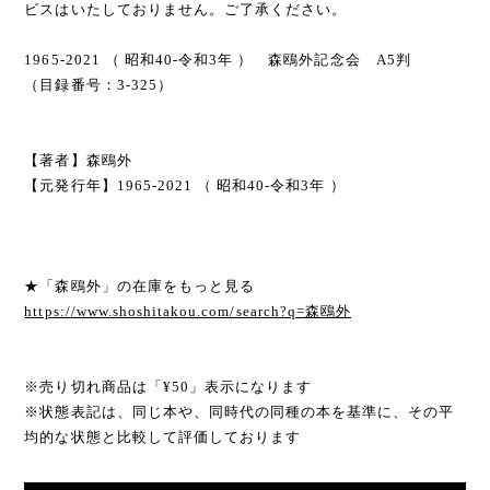
ビスはいたしておりません。ご了承ください。
1965-2021 （ 昭和40-令和3年 ） 森鴎外記念会 A5判
（目録番号：3-325）
【著者】森鴎外
【元発行年】1965-2021 （ 昭和40-令和3年 ）
★「森鴎外」の在庫をもっと見る
https://www.shoshitakou.com/search?q=森鴎外
※売り切れ商品は「¥50」表示になります
※状態表記は、同じ本や、同時代の同種の本を基準に、その平
均的な状態と比較して評価しております