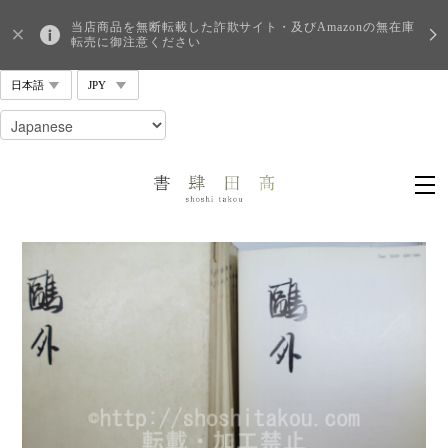
当店商品を無断転載した詐欺サイト・及びAmazonの無在庫
転売に御注意ください