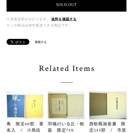
SOLD OUT
※別途送料がかかります。
送料を確認する
※この商品は海外配送できる商品です。
通報する
Related Items
羽蟻のいる丘・蝦
西欧羈旅覚書 限
凧 限定60部 署
蟇 限定750
定245部 / 市原
名入 / 小島信