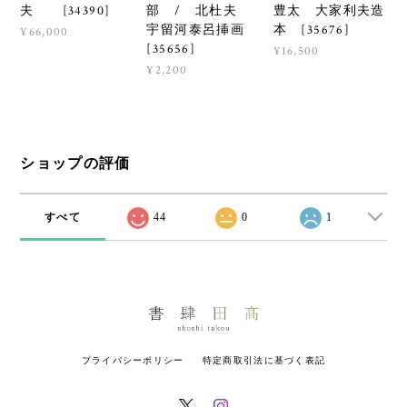
部 / 北杜夫
豊太 大家利夫造
夫 [34390]
宇留河泰呂挿画
本 [35676]
¥66,000
[35656]
¥16,500
¥2,200
ショップの評価
すべて
44
0
1
プライバシーポリシー
特定商取引法に基づく表記