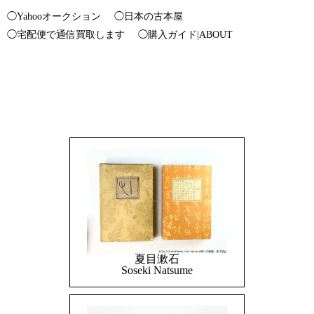
◯Yahooオークション
◯日本の古本屋
◯宅配便で通信買取します
◯購入ガイド|ABOUT
夏目漱石
Soseki Natsume