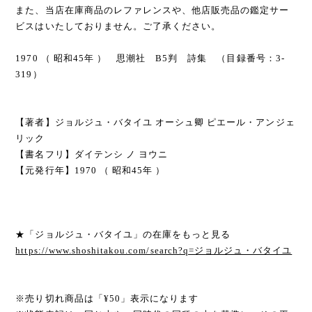
また、当店在庫商品のレファレンスや、他店販売品の鑑定サー
ビスはいたしておりません。ご了承ください。
1970 （ 昭和45年 ） 思潮社 B5判 詩集 （目録番号：3-
319）
【著者】ジョルジュ・バタイユ オーシュ卿 ピエール・アンジェ
リック
【書名フリ】ダイテンシ ノ ヨウニ
【元発行年】1970 （ 昭和45年 ）
★「ジョルジュ・バタイユ」の在庫をもっと見る
https://www.shoshitakou.com/search?q=ジョルジュ・バタイユ
※売り切れ商品は「¥50」表示になります