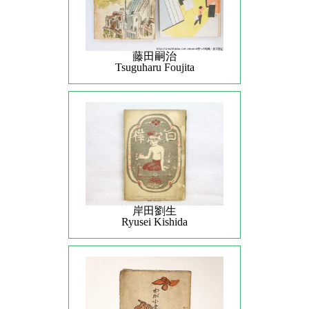
藤田嗣治
Tsuguharu Foujita
岸田劉生
Ryusei Kishida