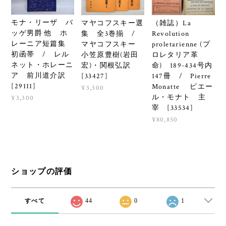
モナ・リーザ バ
マヤコフスキー選
（雑誌）La
ッゲ男爵 他 ホ
集 全3巻揃 /
Revolution
レーニア短篇集
マヤコフスキー
proletarienne (プ
初函帯 / レル
小笠原豊樹(岩田
ロレタリア革
ネット・ホレーニ
宏)・関根弘訳
命) 189-434号内
ア 前川道介訳
[33427]
147冊 / Pierre
[29111]
Monatte ピエー
¥3,300
ル・モナト 主
¥3,300
宰 [33534]
¥80,850
ショップの評価
すべて
44
0
1