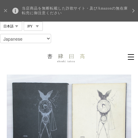
当店商品を無断転載した詐欺サイト・及びAmazonの無在庫
転売に御注意ください