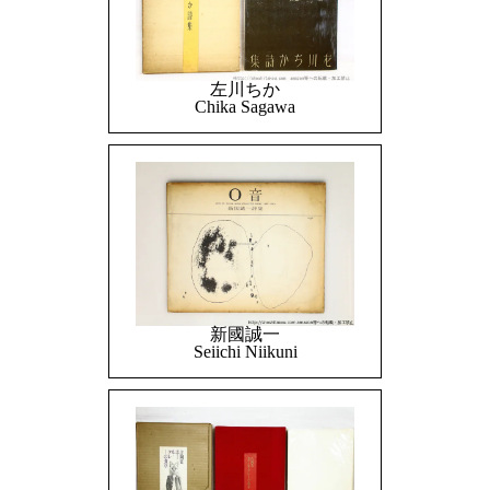
左川ちか
Chika Sagawa
新國誠一
Seiichi Niikuni