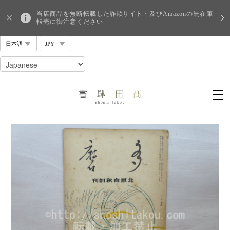
当店商品を無断転載した詐欺サイト・及びAmazonの無在庫
転売に御注意ください