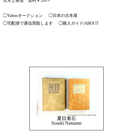
火木土発送 送料￥310～
◯Yahooオークション
◯日本の古本屋
◯宅配便で通信買取します
◯購入ガイド|ABOUT
夏目漱石
Soseki Natsume