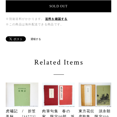
SOLD OUT
※別途送料がかかります。
送料を確認する
※この商品は海外配送できる商品です。
通報する
Related Items
虎嘯記 / 折笠
肉筆句集 春の
東方花伝 須永朝
美秋 [35772]
家 限定50部 坂
彦歌集 限定150