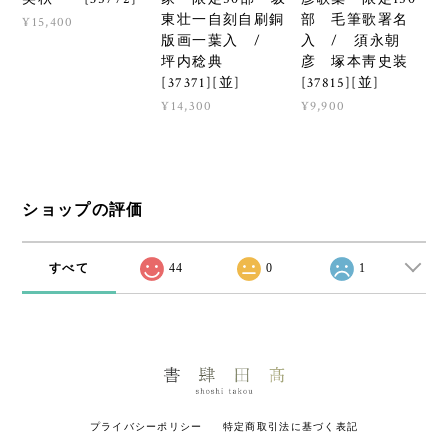
東壮一自刻自刷銅
部 毛筆歌署名
¥15,400
版画一葉入 /
入 / 須永朝
坪内稔典
彦 塚本靑史装
[37371][並]
[37815][並]
¥14,300
¥9,900
ショップの評価
すべて
44
0
1
プライバシーポリシー
特定商取引法に基づく表記