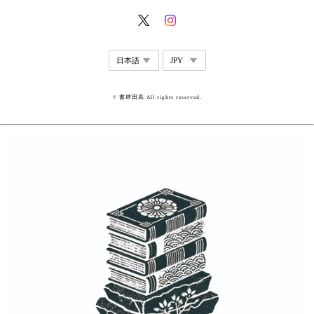
© 書肆田高 All rights reserved.