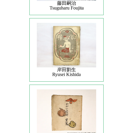
藤田嗣治
Tsuguharu Foujita
岸田劉生
Ryusei Kishida