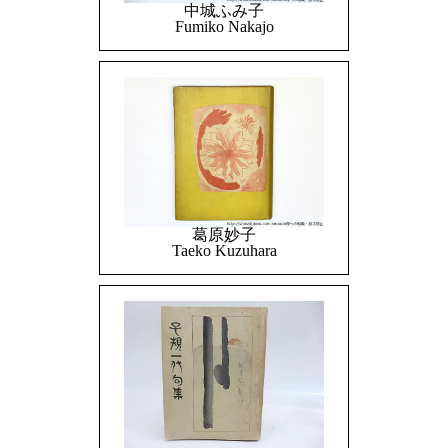
中城ふみ子
Fumiko Nakajo
葛原妙子
Taeko Kuzuhara