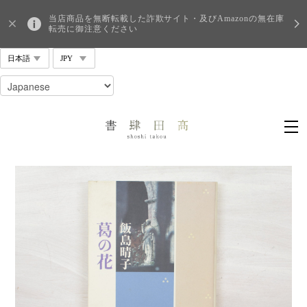
当店商品を無断転載した詐欺サイト・及びAmazonの無在庫
転売に御注意ください