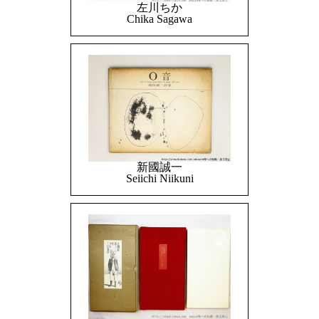
左川ちか
Chika Sagawa
新國誠一
Seiichi Niikuni