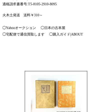
適格請求書番号:T5-8105-2910-8095
火木土発送 送料￥310～
◯Yahooオークション
◯日本の古本屋
◯宅配便で通信買取します
◯購入ガイド|ABOUT