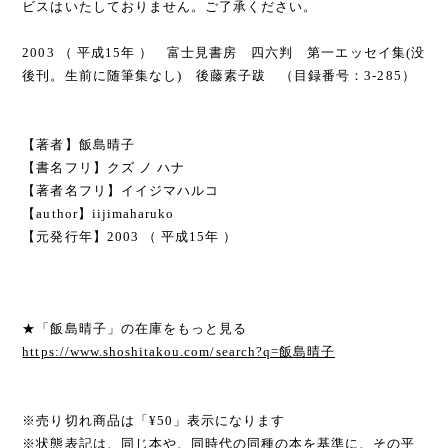
ビスはいたしておりません。ご了承ください。
2003 （ 平成15年 ） 富士見書房 四六判 第一エッセイ集(没
後刊。生前に随筆集なし) 後藤素子跋 （目録番号：3-285）
【著者】飯島晴子
【書名フリ】クズ ノ ハナ
【著者名フリ】イイジマハルコ
【author】iijimaharuko
【元発行年】2003 （ 平成15年 ）
★「飯島晴子」の在庫をもっと見る
https://www.shoshitakou.com/search?q=飯島晴子
※売り切れ商品は「¥50」表示になります
※状態表記は、同じ本や、同時代の同種の本を基準に、その平