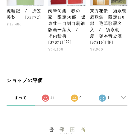
虎嘯記 / 折笠
肉筆句集 春の
東方花伝 須永朝
美秋 [35772]
家 限定50部 坂
彦歌集 限定150
東壮一自刻自刷銅
部 毛筆歌署名
¥15,400
版画一葉入 /
入 / 須永朝
坪内稔典
彦 塚本靑史装
[37371][並]
[37815][並]
¥14,300
¥9,900
ショップの評価
すべて
44
0
1