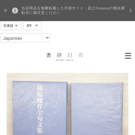
当店商品を無断転載した詐欺サイト・及びAmazonの無在庫
転売に御注意ください