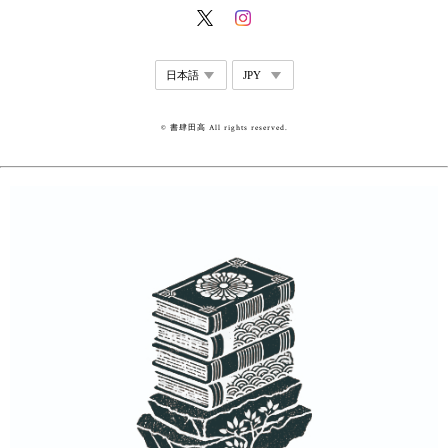
© 書肆田高 All rights reserved.