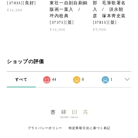
[37033][良好]
東壮一自刻自刷銅
部 毛筆歌署名
版画一葉入 /
入 / 須永朝
¥16,500
坪内稔典
彦 塚本靑史装
[37371][並]
[37815][並]
¥14,300
¥9,900
ショップの評価
すべて
44
0
1
プライバシーポリシー
特定商取引法に基づく表記