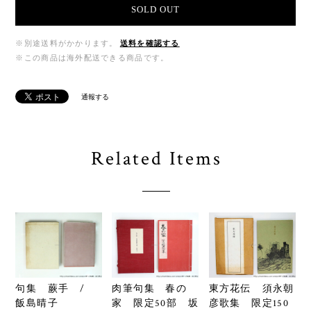
SOLD OUT
※別途送料がかかります。
送料を確認する
※この商品は海外配送できる商品です。
通報する
Related Items
句集 蕨手 /
肉筆句集 春の
東方花伝 須永朝
飯島晴子
家 限定50部 坂
彦歌集 限定150