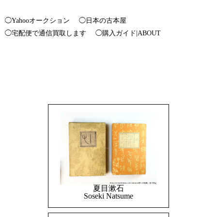
◯Yahooオークション
◯日本の古本屋
◯宅配便で通信買取します
◯購入ガイド|ABOUT
夏目漱石
Soseki Natsume