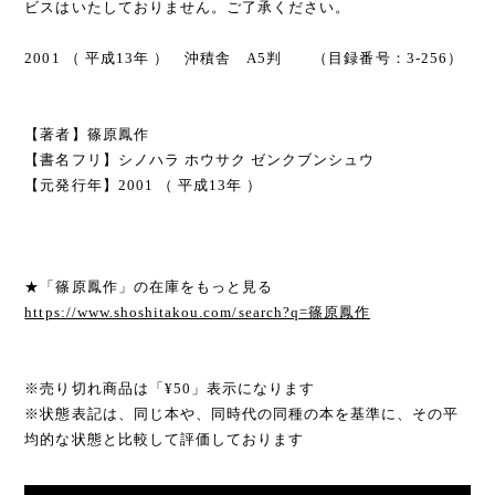
ビスはいたしておりません。ご了承ください。
2001 （ 平成13年 ） 沖積舎 A5判 （目録番号：3-256）
【著者】篠原鳳作
【書名フリ】シノハラ ホウサク ゼンクブンシュウ
【元発行年】2001 （ 平成13年 ）
★「篠原鳳作」の在庫をもっと見る
https://www.shoshitakou.com/search?q=篠原鳳作
※売り切れ商品は「¥50」表示になります
※状態表記は、同じ本や、同時代の同種の本を基準に、その平
均的な状態と比較して評価しております